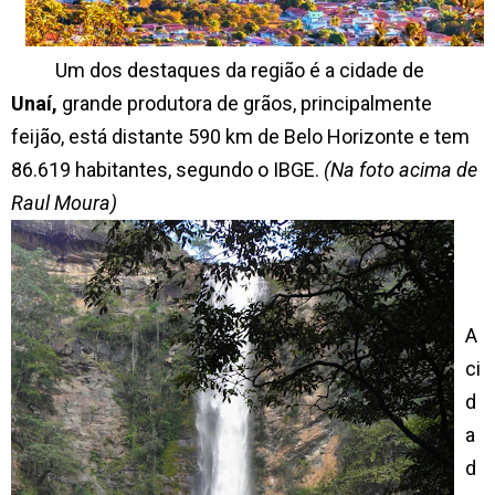
Um dos destaques da região é a cidade de
Unaí,
grande produtora de grãos, principalmente
feijão, está distante 590 km de Belo Horizonte e tem
86.619 habitantes, segundo o IBGE.
(Na foto acima de
Raul Moura)
A
ci
d
a
d