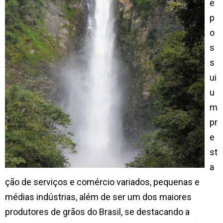
e
p
o
s
s
ui
u
m
pr
e
st
a
ção de serviços e comércio variados, pequenas e
médias indústrias, além de ser um dos maiores
produtores de grãos do Brasil, se destacando a