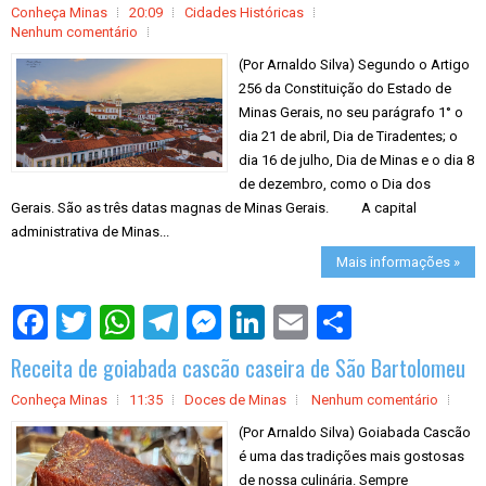
Conheça Minas
20:09
Cidades Históricas
Nenhum comentário
(Por Arnaldo Silva) Segundo o Artigo
256 da Constituição do Estado de
Minas Gerais, no seu parágrafo 1° o
dia 21 de abril, Dia de Tiradentes; o
dia 16 de julho, Dia de Minas e o dia 8
de dezembro, como o Dia dos
Gerais. São as três datas magnas de Minas Gerais. A capital
administrativa de Minas...
Mais informações »
S
h
a
Receita de goiabada cascão caseira de São Bartolomeu
r
e
Conheça Minas
11:35
Doces de Minas
Nenhum comentário
(Por Arnaldo Silva) Goiabada Cascão
é uma das tradições mais gostosas
de nossa culinária. Sempre