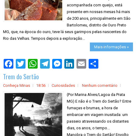
acompanhada com queijo, está
presente em nossas mesas há mais
de 200 anos, principalmente em São
Bartolomeu, distrito de Ouro Preto
MG, que, na época do ouro, teve lá seus garimpos pelas nascentes do
Rio das Velhas. Tempos depois a exploração...
Mais informações »
S
h
a
Trem do Sertão
r
e
Conheça Minas
18:56
Curiosidades
Nenhum comentário
(Por Marina Alves/Lagoa da Prata
MG) E não é o Trem do Sertão? Entre
fumaças e brumas, a hora de
embarcar em viagem inusitada: um
passeio atravessando os distantes
dias, os anos, o tempo...
Manobra o Trem do Sertão! Envolto