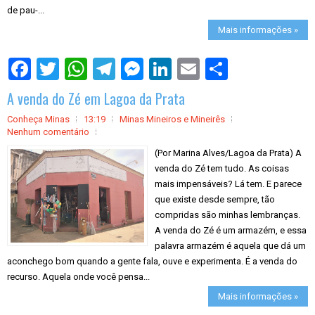
de pau-...
Mais informações »
S
h
a
A venda do Zé em Lagoa da Prata
r
e
Conheça Minas
13:19
Minas Mineiros e Mineirês
Nenhum comentário
(Por Marina Alves/Lagoa da Prata) A
venda do Zé tem tudo. As coisas
mais impensáveis? Lá tem. E parece
que existe desde sempre, tão
compridas são minhas lembranças.
A venda do Zé é um armazém, e essa
palavra armazém é aquela que dá um
aconchego bom quando a gente fala, ouve e experimenta. É a venda do
recurso. Aquela onde você pensa...
Mais informações »