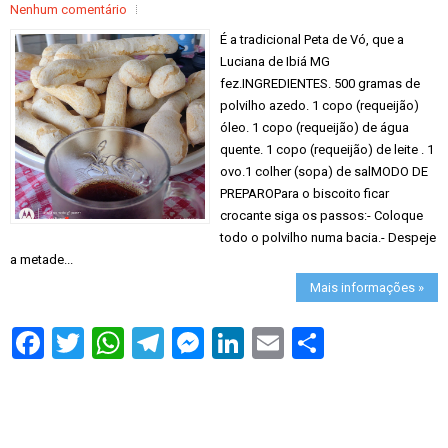
Nenhum comentário
É a tradicional Peta de Vó, que a
Luciana de Ibiá MG
fez.INGREDIENTES. 500 gramas de
polvilho azedo. 1 copo (requeijão)
óleo. 1 copo (requeijão) de água
quente. 1 copo (requeijão) de leite . 1
ovo.1 colher (sopa) de salMODO DE
PREPAROPara o biscoito ficar
crocante siga os passos:- Coloque
todo o polvilho numa bacia.- Despeje
a metade...
Mais informações »
S
h
a
r
e