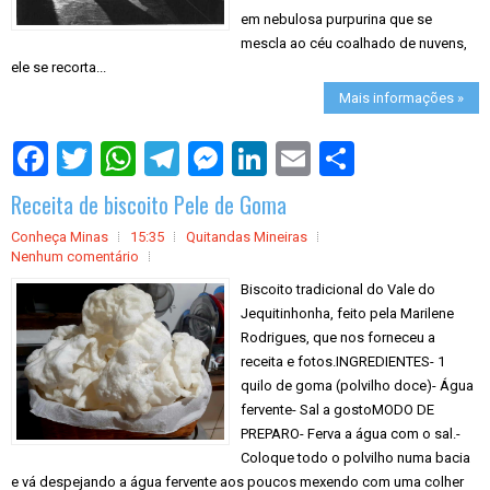
em nebulosa purpurina que se
mescla ao céu coalhado de nuvens,
ele se recorta...
Mais informações »
S
h
a
Receita de biscoito Pele de Goma
r
e
Conheça Minas
15:35
Quitandas Mineiras
Nenhum comentário
Biscoito tradicional do Vale do
Jequitinhonha, feito pela Marilene
Rodrigues, que nos forneceu a
receita e fotos.INGREDIENTES- 1
quilo de goma (polvilho doce)- Água
fervente- Sal a gostoMODO DE
PREPARO- Ferva a água com o sal.-
Coloque todo o polvilho numa bacia
e vá despejando a água fervente aos poucos mexendo com uma colher