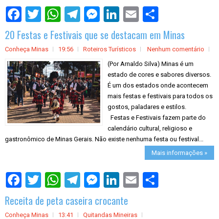
S
h
a
20 Festas e Festivais que se destacam em Minas
r
e
Conheça Minas
19:56
Roteiros Turísticos
Nenhum comentário
(Por Arnaldo Silva) Minas é um
estado de cores e sabores diversos.
É um dos estados onde acontecem
mais festas e festivais para todos os
gostos, paladares e estilos.
Festas e Festivais fazem parte do
calendário cultural, religioso e
gastronômico de Minas Gerais. Não existe nenhuma festa ou festival...
Mais informações »
S
h
a
Receita de peta caseira crocante
r
e
Conheça Minas
13:41
Quitandas Mineiras