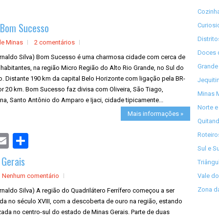
Cozinha
e Bom Sucesso
Curios
Distrit
de Minas
2 comentários
Doces 
Arnaldo Silva) Bom Sucesso é uma charmosa cidade com cerca de
Grande 
 habitantes, na região Micro Região do Alto Rio Grande, no Sul do
. Distante 190 km da capital Belo Horizonte com ligação pela BR-
Jequiti
r 20 km. Bom Sucesso faz divisa com Oliveira, São Tiago,
Minas M
una, Santo Antônio do Amparo e Ijaci, cidade tipicamente...
Norte e
Mais informações »
Quitand
Roteiro
S
h
Sul e S
a
 Gerais
r
Triângu
e
Nenhum comentário
Vale do
Zona da
rnaldo Silva) A região do Quadrilátero Ferrífero começou a ser
da no século XVIII, com a descoberta de ouro na região, estando
zada no centro-sul do estado de Minas Gerais. Parte de duas