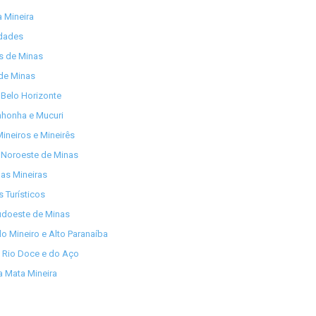
 Mineira
idades
os de Minas
de Minas
Belo Horizonte
nhonha e Mucuri
ineiros e Mineirês
 Noroeste de Minas
as Mineiras
s Turísticos
udoeste de Minas
lo Mineiro e Alto Paranaíba
 Rio Doce e do Aço
 Mata Mineira