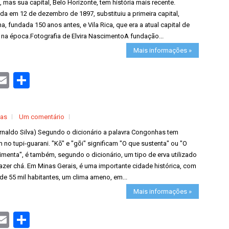
, mas sua capital, Belo Horizonte, tem história mais recente.
a em 12 de dezembro de 1897, substituiu a primeira capital,
a, fundada 150 anos antes, e Vila Rica, que era a atual capital de
 na época.Fotografia de Elvira NascimentoA fundação...
Mais informações »
S
h
a
r
e
cas
Um comentário
Arnaldo Silva) Segundo o dicionário a palavra Congonhas tem
 no tupi-guarani. "Kõ" e "gõi" significam "O que sustenta" ou "O
imenta", é também, segundo o dicionário, um tipo de erva utilizado
azer chá. Em Minas Gerais, é uma importante cidade histórica, com
de 55 mil habitantes, um clima ameno, em...
Mais informações »
S
h