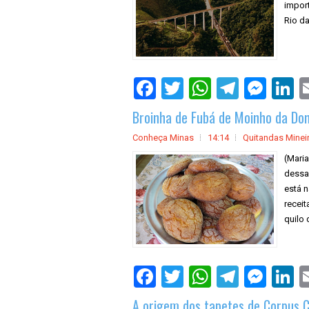
import
Rio da
Broinha de Fubá de Moinho da Do
Conheça Minas
14:14
Quitandas Minei
(Mari
dessa 
está n
receit
quilo 
A origem dos tapetes de Corpus C