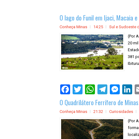
O lago do Funil em Ijaci, Macaia 
Conheça Minas
14:25
Sul e Sudoeste 
(Por 
20 mil
Estado
381 po
Ibitur
O Quadrilátero Ferrífero de Minas
Conheça Minas
21:32
Curiosidades
(Por A
forma
locali