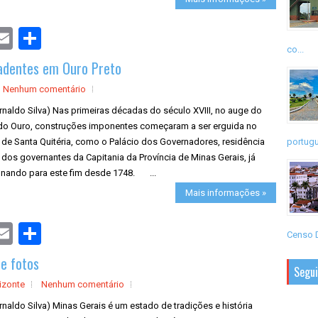
S
h
co...
a
adentes em Ouro Preto
r
e
Nenhum comentário
rnaldo Silva) Nas primeiras décadas do século XVIII, no auge do
 do Ouro, construções imponentes começaram a ser erguida no
 de Santa Quitéria, como o Palácio dos Governadores, residência
portugu
l dos governantes da Capitania da Província de Minas Gerais, já
onando para este fim desde 1748. ...
Mais informações »
S
Censo D
h
a
e fotos
r
Segu
e
izonte
Nenhum comentário
rnaldo Silva) Minas Gerais é um estado de tradições e história