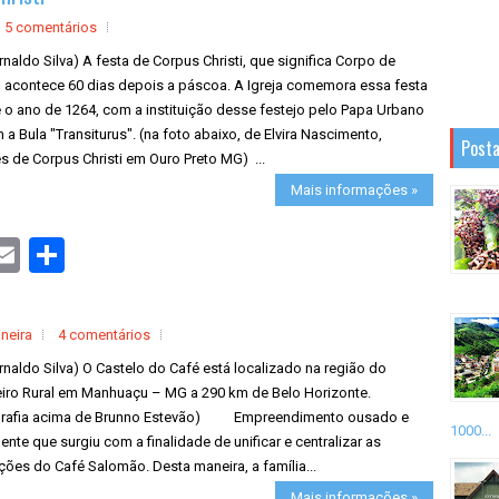
e
5 comentários
rnaldo Silva) A festa de Corpus Christi, que significa Corpo de
, acontece 60 dias depois a páscoa. A Igreja comemora essa festa
 o ano de 1264, com a instituição desse festejo pelo Papa Urbano
 a Bula "Transiturus". (na foto abaixo, de Elvira Nascimento,
Posta
s de Corpus Christi em Ouro Preto MG) ...
Mais informações »
S
h
a
r
e
neira
4 comentários
rnaldo Silva) O Castelo do Café está localizado na região do
iro Rural em Manhuaçu – MG a 290 km de Belo Horizonte.
grafia acima de Brunno Estevão) Empreendimento ousado e
1000...
nte que surgiu com a finalidade de unificar e centralizar as
ões do Café Salomão. Desta maneira, a família...
Mais informações »