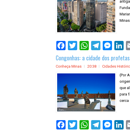
antiga
Fundad
Marian
Minas
Congonhas: a cidade dos profetas
Conheça Minas
20:38
Cidades Históri
(Por 
origem
que al
para f
cerca 