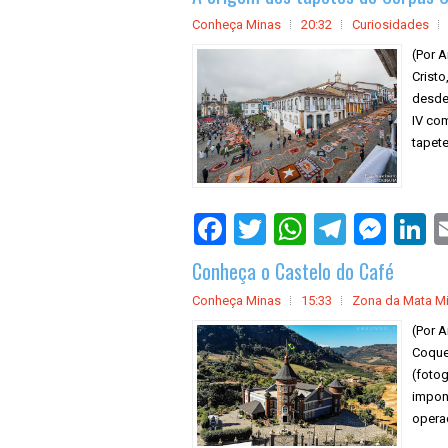
Conheça Minas
20:32
Curiosidades
(Por A
Cristo
desde
IV com
tapete
Conheça o Castelo do Café
Conheça Minas
15:33
Zona da Mata Mi
(Por A
Coque
(foto
impone
operaç