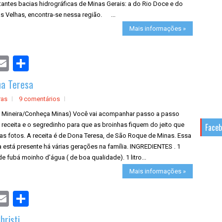
antes bacias hidrográficas de Minas Gerais: a do Rio Doce e do
s Velhas, encontra-se nessa região. ...
Mais informações »
S
h
a
na Teresa
r
e
ras
9 comentários
a Mineira/Conheça Minas) Você vai acompanhar passo a passo
receita e o segredinho para que as broinhas fiquem do jeito que
Face
as fotos. A receita é de Dona Teresa, de São Roque de Minas. Essa
a está presente há várias gerações na família. INGREDIENTES . 1
de fubá moinho d’água ( de boa qualidade). 1 litro...
Mais informações »
S
h
a
hristi
r