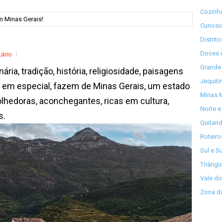
Cozinha
m Minas Gerais!
Curios
Distrit
Doces 
ário
Grande 
nária, tradição, história, religiosidade, paisagens
Jequiti
 em especial, fazem de Minas Gerais, um estado
Minas M
olhedoras, aconchegantes, ricas em cultura,
Norte e
s.
Quitand
Roteiro
Sul e S
Triângu
Vale do
Zona da