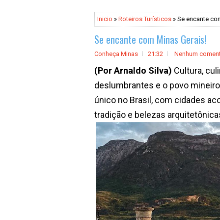
Inicio
»
Roteiros Turísticos
» Se encante co
Se encante com Minas Gerais!
Conheça Minas
21:32
Nenhum coment
(Por Arnaldo Silva)
Cultura, culi
deslumbrantes e o povo mineiro
único no Brasil, com cidades ac
tradição e belezas arquitetônica