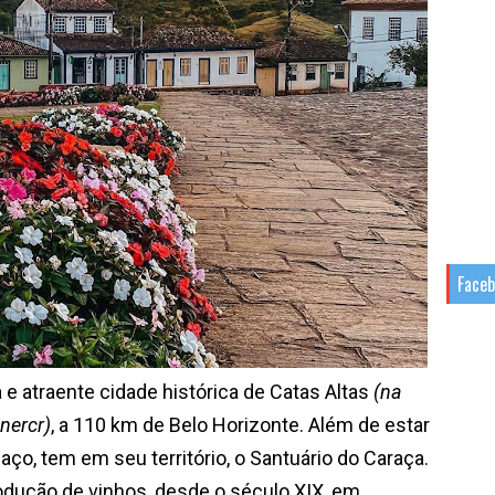
Face
raente cidade histórica de Catas Altas
(na
nercr)
, a 110 km de Belo Horizonte. Além de estar
aço, tem em seu território, o Santuário do Caraça.
odução de vinhos, desde o século XIX, em