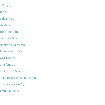
 Mineira
idades
os de Minas
de Minas
Belo Horizonte
nhonha e Mucuri
ineiros e Mineirês
 Noroeste de Minas
as Mineiras
s Turísticos
udoeste de Minas
lo Mineiro e Alto Paranaíba
 Rio Doce e do Aço
 Mata Mineira