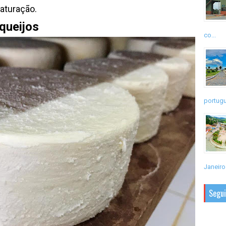
aturação.
queijos
co...
portugu
Janeiro.
Segu