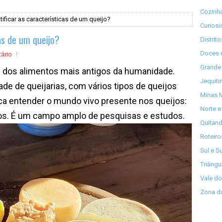
Cozinha
ificar as características de um queijo?
Curios
as de um queijo?
Distrit
Doces 
ário
Grande 
 dos alimentos mais antigos da humanidade.
Jequiti
e de queijarias, com vários tipos de queijos
Minas M
ca entender o mundo vivo presente nos queijos:
Norte e
gos. É um campo amplo de pesquisas e estudos.
Quitand
Roteiro
Sul e S
Triângu
Vale do
Zona da