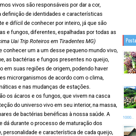
 vivos são responsáveis por dar a cor,
a definição de identidades e características
 e difícil de
conhecer por inteiro, já que são
as e fungos, diferentes, espalhadas por todas as
Posta
cima Uai Trip Roteiros em Tiradentes MG)
 conhecer um a um desse pequeno mundo vivo,
e, as bactérias e fungos presentes no queijo,
 em suas regiões de origem, podendo haver
es microrganismos de acordo com o clima,
imáticas e nas mudanças de estações.
São os ácaros e os fungos, que vivem na casca
teção do universo vivo em seu interior, na massa,
ares de bactérias benéficas à nossa saúde. A
1000...
e dá durante o processo de maturação dos
, personalidade e característica de cada queijo,