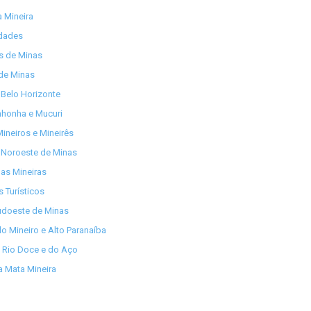
 Mineira
idades
os de Minas
de Minas
Belo Horizonte
nhonha e Mucuri
ineiros e Mineirês
 Noroeste de Minas
as Mineiras
s Turísticos
udoeste de Minas
lo Mineiro e Alto Paranaíba
 Rio Doce e do Aço
 Mata Mineira