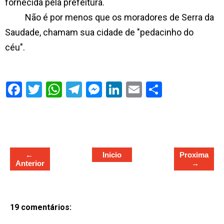
fornecida pela prefeitura.
Não é por menos que os moradores de Serra da
Saudade, chamam sua cidade de "pedacinho do
céu".
S
h
a
r
e
←
Inicio
Proxima
Anterior
→
19 comentários: