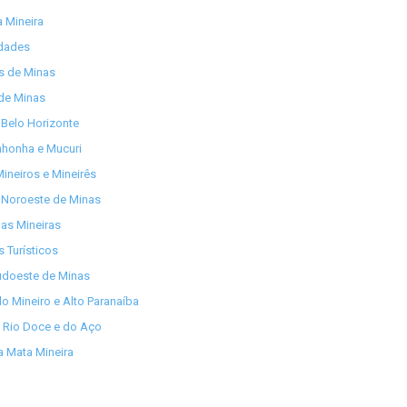
 Mineira
idades
os de Minas
de Minas
Belo Horizonte
nhonha e Mucuri
ineiros e Mineirês
 Noroeste de Minas
as Mineiras
s Turísticos
udoeste de Minas
lo Mineiro e Alto Paranaíba
 Rio Doce e do Aço
 Mata Mineira