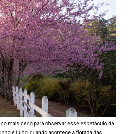
uco mais cedo para observar esse espetáculo da
unho e julho, quando acontece a florada das