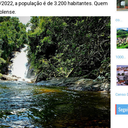
2022, a população é de 3.200 habitantes. Quem
olense.
co...
1000...
Censo D
Segu