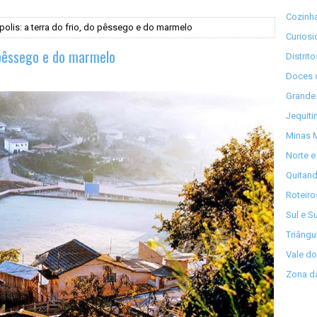
Cozinha
olis: a terra do frio, do pêssego e do marmelo
Curios
o pêssego e do marmelo
Distrit
Doces 
Grande 
Jequiti
Minas M
Norte e
Quitand
Roteiro
Sul e S
Triângu
Vale do
Zona da