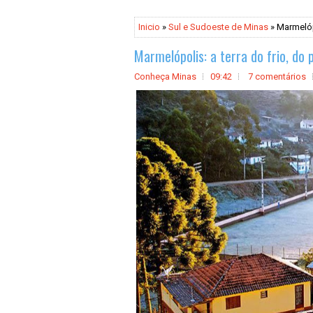
Inicio
»
Sul e Sudoeste de Minas
» Marmelóp
Marmelópolis: a terra do frio, d
Conheça Minas
09:42
7 comentários