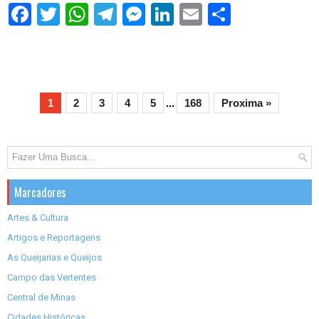
S
h
a
r
e
1
2
3
4
5
...
168
Proxima »
Marcadores
Artes & Cultura
Artigos e Reportagens
As Queijarias e Queijos
Campo das Vertentes
Central de Minas
Cidades Históricas