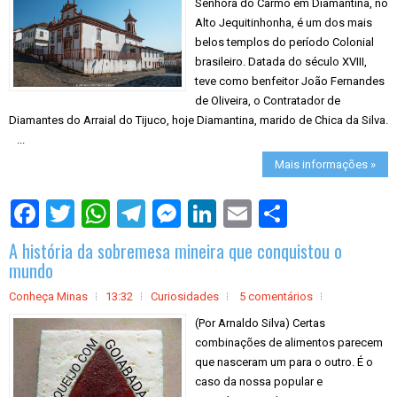
Senhora do Carmo em Diamantina, no
Alto Jequitinhonha, é um dos mais
belos templos do período Colonial
brasileiro. Datada do século XVIII,
teve como benfeitor João Fernandes
de Oliveira, o Contratador de
Diamantes do Arraial do Tijuco, hoje Diamantina, marido de Chica da Silva.
...
Mais informações »
S
h
a
A história da sobremesa mineira que conquistou o
r
e
mundo
Conheça Minas
13:32
Curiosidades
5 comentários
(Por Arnaldo Silva) Certas
combinações de alimentos parecem
que nasceram um para o outro. É o
caso da nossa popular e