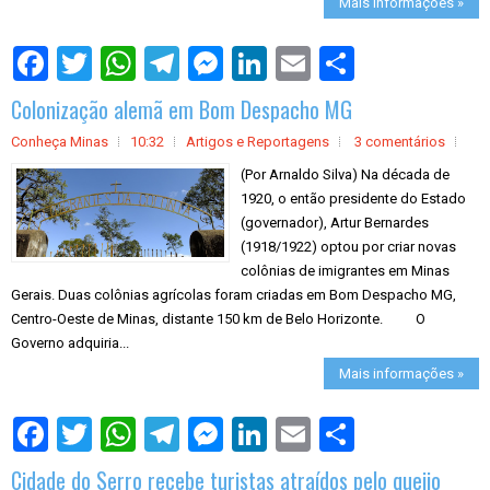
Mais informações »
S
h
a
Colonização alemã em Bom Despacho MG
r
e
Conheça Minas
10:32
Artigos e Reportagens
3 comentários
(Por Arnaldo Silva) Na década de
1920, o então presidente do Estado
(governador), Artur Bernardes
(1918/1922) optou por criar novas
colônias de imigrantes em Minas
Gerais. Duas colônias agrícolas foram criadas em Bom Despacho MG,
Centro-Oeste de Minas, distante 150 km de Belo Horizonte. O
Governo adquiria...
Mais informações »
S
h
a
Cidade do Serro recebe turistas atraídos pelo queijo
r