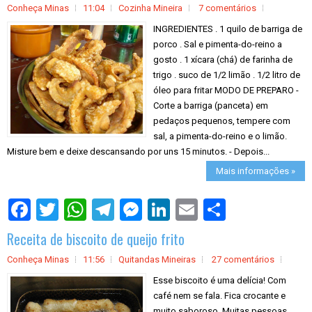
Conheça Minas
11:04
Cozinha Mineira
7 comentários
INGREDIENTES . 1 quilo de barriga de
porco . Sal e pimenta-do-reino a
gosto . 1 xícara (chá) de farinha de
trigo . suco de 1/2 limão . 1/2 litro de
óleo para fritar MODO DE PREPARO -
Corte a barriga (panceta) em
pedaços pequenos, tempere com
sal, a pimenta-do-reino e o limão.
Misture bem e deixe descansando por uns 15 minutos. - Depois...
Mais informações »
S
h
a
Receita de biscoito de queijo frito
r
e
Conheça Minas
11:56
Quitandas Mineiras
27 comentários
Esse biscoito é uma delícia! Com
café nem se fala. Fica crocante e
muito saboroso. Muitas pessoas