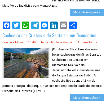
Distante 659 km de Belo Horizonte,
Mato Verde faz divisa com Monte Azul,...
Mais informações »
S
h
a
Cachoeira dos Cristais e do Sentinela em Diamantina
r
e
Conheça Minas
13:48
Jequitinhonha e Mucuri
4 comentários
(Por Arnaldo Silva) Uma das mais
belas cachoeiras de Minas Gerais, a
Cachoeira dos Cristais, em
Diamantina MG, Vale do
Jequitinhonha está inserida na área
do Parque Estadual do Biribiri. A
cachoeira fica apenas 12 km da
portaria principal, do parque, que está sob responsabilidade do Instituto
Estadual de Florestas (IEF/MG)....
Mais informações »