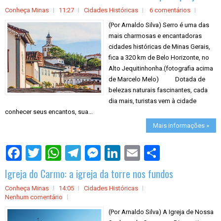
e
Conheça Minas
11:27
Cidades Históricas
6 comentários
(Por Arnaldo Silva) Serro é uma das
mais charmosas e encantadoras
cidades históricas de Minas Gerais,
fica a 320 km de Belo Horizonte, no
Alto Jequitinhonha.(fotografia acima
de Marcelo Melo) Dotada de
belezas naturais fascinantes, cada
dia mais, turistas vem à cidade
conhecer seus encantos, sua...
Mais informações »
S
h
a
Igreja do Carmo: a igreja da torre nos fundos
r
e
Conheça Minas
14:05
Cidades Históricas
Nenhum comentário
(Por Arnaldo Silva) A Igreja de Nossa