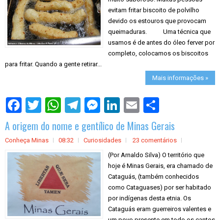
evitam fritar biscoito de polvilho
devido os estouros que provocam
queimaduras. Uma técnica que
usamos é de antes do óleo ferver por
completo, colocamos os biscoitos
para fritar. Quando a gente retirar...
Mais informações »
S
h
a
A origem do nome e gentílico de Minas Gerais
r
e
Conheça Minas
08:32
Curiosidades
23 comentários
(Por Arnaldo Silva) O território que
hoje é Minas Gerais, era chamado de
Cataguás, (também conhecidos
como Cataguases) por ser habitado
por indígenas desta etnia. Os
Cataguás eram guerreiros valentes e
um povo presente em todo os cantos