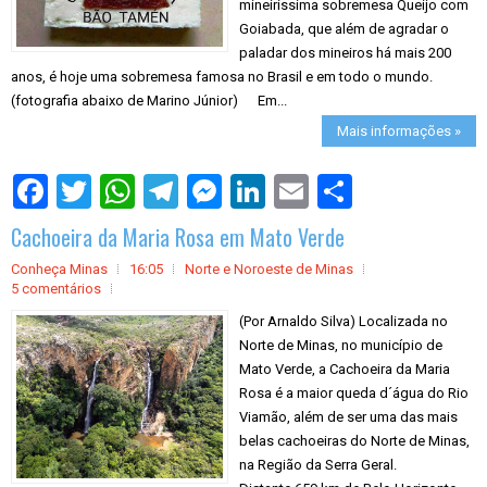
mineiríssima sobremesa Queijo com
Goiabada, que além de agradar o
paladar dos mineiros há mais 200
anos, é hoje uma sobremesa famosa no Brasil e em todo o mundo.
(fotografia abaixo de Marino Júnior) Em...
Mais informações »
S
h
a
Cachoeira da Maria Rosa em Mato Verde
r
e
Conheça Minas
16:05
Norte e Noroeste de Minas
5 comentários
(Por Arnaldo Silva) Localizada no
Norte de Minas, no município de
Mato Verde, a Cachoeira da Maria
Rosa é a maior queda d´água do Rio
Viamão, além de ser uma das mais
belas cachoeiras do Norte de Minas,
na Região da Serra Geral.