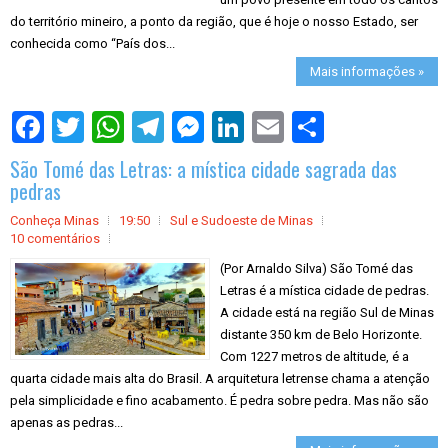
do território mineiro, a ponto da região, que é hoje o nosso Estado, ser
conhecida como “País dos...
Mais informações »
S
h
a
São Tomé das Letras: a mística cidade sagrada das
r
e
pedras
Conheça Minas
19:50
Sul e Sudoeste de Minas
10 comentários
(Por Arnaldo Silva) São Tomé das
Letras é a mística cidade de pedras.
A cidade está na região Sul de Minas
distante 350 km de Belo Horizonte.
Com 1227 metros de altitude, é a
quarta cidade mais alta do Brasil. A arquitetura letrense chama a atenção
pela simplicidade e fino acabamento. É pedra sobre pedra. Mas não são
apenas as pedras...