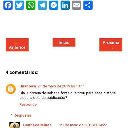
S
h
a
r
e
←
Inicio
Proxima
Anterior
→
4 comentários:
Unknown
21 de maio de 2019 às 10:11
Olá. Gostaria de saber a fonte que tirou para essa história,
e qual a data da publicação?
Responder
Respostas
Conheça Minas
21 de maio de 2019 às 14:22