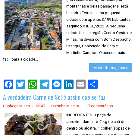
montanhas e belas paisagens, está
Leandro Ferreira, uma pequena
cidade com apenas 3.199 habitantes,
segundo o IBGE/2022. A pequena
cidade fica na região Centro Oeste de
Minas, na divisa com Bom Despacho,
Pitangui, Conceição do Pará e
Martinho Campos. O acesso mais
fácil para a cidade...
Mais informações »
S
h
a
A verdadeira Carne de Sol é assim que se faz:
r
e
Conheça Minas
09:47
Cozinha Mineira
17 comentários
INGREDIENTES. 1 peça de
aproximadamente. 2 kg de chã de
dentro ou alcatra. 1 colher (sopa) de
sal grosso para cada quilo de carne