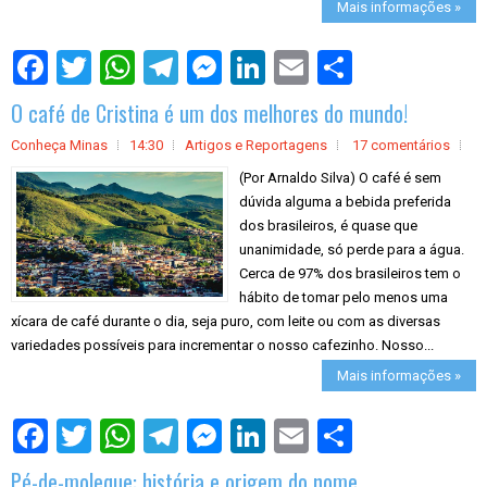
Mais informações »
S
h
a
O café de Cristina é um dos melhores do mundo!
r
e
Conheça Minas
14:30
Artigos e Reportagens
17 comentários
(Por Arnaldo Silva) O café é sem
dúvida alguma a bebida preferida
dos brasileiros, é quase que
unanimidade, só perde para a água.
Cerca de 97% dos brasileiros tem o
hábito de tomar pelo menos uma
xícara de café durante o dia, seja puro, com leite ou com as diversas
variedades possíveis para incrementar o nosso cafezinho. Nosso...
Mais informações »
S
h
a
Pé-de-moleque: história e origem do nome
r