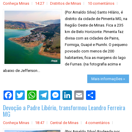
Conheça Minas
14:27
Distritos de Minas
10 comentários
(Por Arnaldo Silva) Santo Hilário, é
distrito da cidade de Pimenta MG, na
Região Oeste de Minas. Fica a 235
km de Belo Horizonte. Pimenta faz
divisa com as cidades de Pains,
Formiga, Guapé e Piumhi. O pequeno
povoado com menos de 200
habitantes, fica as margens do lago
de Furnas. (na fotografia acima e
abaixo de Jefferson...
Mais informações »
S
h
a
Devoção a Padre Libério, transformou Leandro Ferreira
r
e
MG
Conheça Minas
18:47
Central de Minas
4 comentários
(Por Arnaldo Silva) Rodeada por