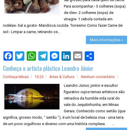
Para acompanhar:- 3 colheres (sopa)
de óleo- 2 colheres (sopa) de
vinagre- 1 cebola cortada em
rodelas- Sal a gosto- Mandioca cozida- Torresmo Como fazer Carne de
sol:- Limpar a carne, retirando os...
Mais informações »
S
h
a
Conheça o artista plástico Leandro Júnior
r
e
Conheça Minas
10:23
Artes & Cultura
Nenhum comentário
Leandro Júnior, pintor e escultor
figurativo cujos temas artísticos são
retirados da humilde vida rural do
vale do Jequitinhonha, em Minas
Gerais. Conhecido como sertão (que
significa, grosso modo, “ sertão ”), é um local de beleza crua - uma terra
de um povo orgulhoso e diverso com uma história complexa. ...