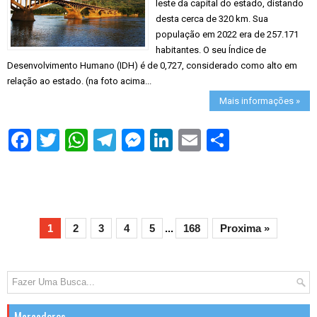
leste da capital do estado, distando
desta cerca de 320 km. Sua
população em 2022 era de 257.171
habitantes. O seu Índice de
Desenvolvimento Humano (IDH) é de 0,727, considerado como alto em
relação ao estado. (na foto acima...
Mais informações »
S
h
a
r
e
1
2
3
4
5
...
168
Proxima »