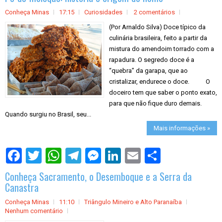
e
Conheça Minas
17:15
Curiosidades
2 comentários
(Por Arnaldo Silva) Doce típico da
culinária brasileira, feito a partir da
mistura do amendoim torrado com a
rapadura. O segredo doce é a
“quebra” da garapa, que ao
cristalizar, endurece o doce. O
doceiro tem que saber o ponto exato,
para que não fique duro demais.
Quando surgiu no Brasil, seu...
Mais informações »
S
h
a
Conheça Sacramento, o Desemboque e a Serra da
r
e
Canastra
Conheça Minas
11:10
Triângulo Mineiro e Alto Paranaíba
Nenhum comentário