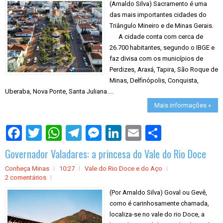
(Arnaldo Silva) Sacramento é uma
das mais importantes cidades do
Triângulo Mineiro e de Minas Gerais.
A cidade conta com cerca de
26.700 habitantes, segundo o IBGE e
faz divisa com os municípios de
Perdizes, Araxá, Tapira, São Roque de
Minas, Delfinópolis, Conquista,
Uberaba, Nova Ponte, Santa Juliana....
Mais informações »
S
h
a
Governador Valadares: a princesa do Vale do Rio Doce
r
e
Conheça Minas
10:27
Vale do Rio Doce e do Aço
2 comentários
(Por Arnaldo Silva) Goval ou Gevê,
como é carinhosamente chamada,
localiza-se no vale do rio Doce, a