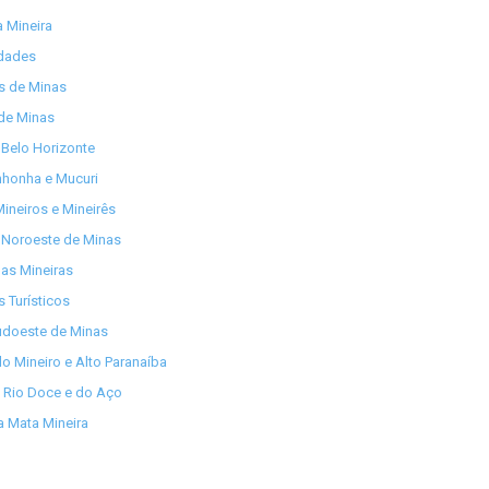
 Mineira
idades
os de Minas
de Minas
Belo Horizonte
nhonha e Mucuri
ineiros e Mineirês
 Noroeste de Minas
as Mineiras
s Turísticos
udoeste de Minas
lo Mineiro e Alto Paranaíba
 Rio Doce e do Aço
 Mata Mineira