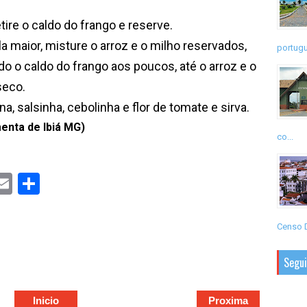
etire o caldo do frango e reserve.
 maior, misture o arroz e o milho reservados,
portugu
do o caldo do frango aos poucos, até o arroz e o
seco.
, salsinha, cebolinha e flor de tomate e sirva.
enta de Ibiá MG)
co...
S
h
a
r
e
Censo D
Segu
Inicio
Proxima