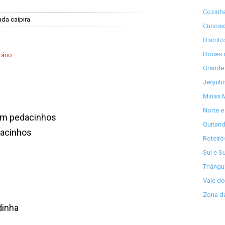
Cozinha
ada caipira
Curios
Distrit
Doces 
ário
Grande 
Jequiti
Minas M
Norte e
 em pedacinhos
Quitand
dacinhos
Roteiro
Sul e S
Triângu
Vale do
Zona da
dinha