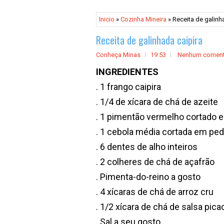
Inicio
»
Cozinha Mineira
» Receita de galinh
Receita de galinhada caipira
Conheça Minas
19:53
Nenhum coment
INGREDIENTES
. 1 frango caipira
. 1/4 de xícara de chá de azeite
. 1 pimentão vermelho cortado
. 1 cebola média cortada em pe
. 6 dentes de alho inteiros
. 2 colheres de chá de açafrão
. Pimenta-do-reino a gosto
. 4 xícaras de chá de arroz cru
. 1/2 xícara de chá de salsa pica
. Sal a seu gosto