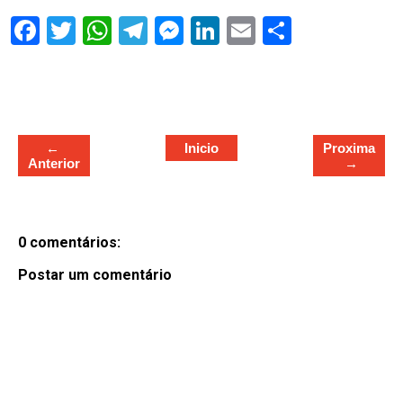
S
h
a
r
e
←
Inicio
Proxima
Anterior
→
0 comentários:
Postar um comentário