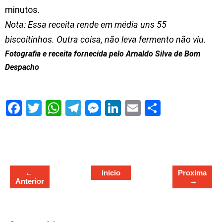
minutos.
Nota: Essa receita rende em média uns 55
biscoitinhos. Outra coisa, não leva fermento não viu.
Fotografia e receita fornecida pelo Arnaldo Silva de Bom
Despacho
S
h
a
r
e
←
Inicio
Proxima
Anterior
→