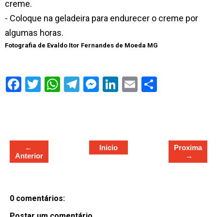
creme.
- Coloque na geladeira para endurecer o creme por
algumas horas.
Fotografia de Evaldo Itor Fernandes de Moeda MG
S
h
a
r
e
←
Inicio
Proxima
Anterior
→
0 comentários:
Postar um comentário