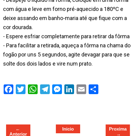
com água e leve em forno pré-aquecido a 180ºC e
deixe assando em banho-maria até que fique com a
cor dourada.
- Espere esfriar completamente para retirar da fôrma
- Para facilitar a retirada, aqueça a fôrma na chama do
fogão por uns 5 segundos, agite devagar para que se
solte dos dois lados e vire num prato.
S
h
a
r
e
←
Inicio
Proxima
Anterior
→