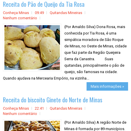
Receita do Pão de Queijo da Tia Rosa
r
e
Conheça Minas
09:49
Quitandas Mineiras
Nenhum comentário
(Por Arnaldo Silva) Dona Rosa, mais
conhecida por Tia Rosa, é uma
simpática moradora de São Roque
de Minas, no Oeste de Minas, cidade
que faz parte da Região Queijeira
Serra da Canastra. Suas
quitandas, principalmente o pão de
queijo, são famosas na cidade.
Quando ajudava na Mercearia Empório, na vizinha...
Mais informações »
Receita do biscoito Ginete do Norte de Minas
Conheça Minas
22:41
Quitandas Mineiras
Nenhum comentário
(Por Arnaldo Silva) A região Norte de
Minas é formada por 89 municípios.