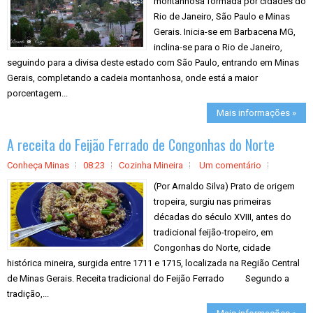
montanhosa formada por cidades do
Rio de Janeiro, São Paulo e Minas
Gerais. Inicia-se em Barbacena MG,
inclina-se para o Rio de Janeiro,
seguindo para a divisa deste estado com São Paulo, entrando em Minas
Gerais, completando a cadeia montanhosa, onde está a maior
porcentagem...
Mais informações »
A receita do Feijão Ferrado de Congonhas do Norte
Conheça Minas
08:23
Cozinha Mineira
Um comentário
(Por Arnaldo Silva) Prato de origem
tropeira, surgiu nas primeiras
décadas do século XVIII, antes do
tradicional feijão-tropeiro, em
Congonhas do Norte, cidade
histórica mineira, surgida entre 1711 e 1715, localizada na Região Central
de Minas Gerais. Receita tradicional do Feijão Ferrado Segundo a
tradição,...