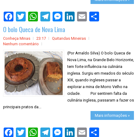
S
h
a
O bolo Queca de Nova Lima
r
e
Conheça Minas
23:17
Quitandas Mineiras
Nenhum comentário
(Por Arnaldo Silva) O bolo Queca de
Nova Lima, na Grande Belo Horizonte,
tem forte influência na culinária
inglesa. Surgiu em meados do século
XIX, quando ingleses passar a
explorar a mina de Morro Velho na
cidade. Por sentirem falta da
culinária inglesa, passaram a fazer os
principais pratos da...
Mais informações »
S
h