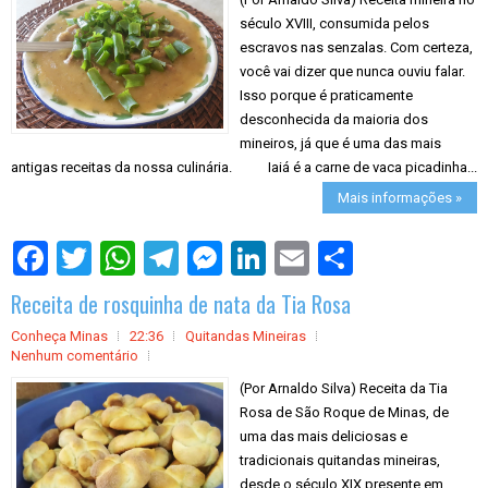
século XVIII, consumida pelos
escravos nas senzalas. Com certeza,
você vai dizer que nunca ouviu falar.
Isso porque é praticamente
desconhecida da maioria dos
mineiros, já que é uma das mais
antigas receitas da nossa culinária. Iaiá é a carne de vaca picadinha...
Mais informações »
S
h
a
Receita de rosquinha de nata da Tia Rosa
r
e
Conheça Minas
22:36
Quitandas Mineiras
Nenhum comentário
(Por Arnaldo Silva) Receita da Tia
Rosa de São Roque de Minas, de
uma das mais deliciosas e
tradicionais quitandas mineiras,
desde o século XIX presente em