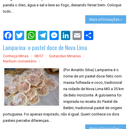
panela o óleo, água e sal e leve ao fogo, deixando ferver bem- Coloque
todo...
Mais informações »
S
h
a
Lamparina: o pastel doce de Nova Lima
r
e
Conheça Minas
08:07
Quitandas Mineiras
Nenhum comentário
(Por Arnaldo Silva) Lamparina é o
nome de um pastel doce feito com
massa folheada e coco, tradicional
na cidade de Nova Lima MG a 35 km
de Belo Horizonte. A guloseima foi
inspirada na receita do Pastel de
Belém, tradicional pastel de origem
portuguesa. Foi apenas inspirado, não é igual. Quem conhece os dois
pasteis percebe diferenças...
Mais informações »