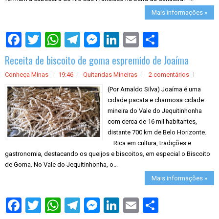
Mais informações »
S
h
a
Receita de biscoito de goma espremido de Joaíma
r
e
Conheça Minas
19:46
Quitandas Mineiras
2 comentários
(Por Arnaldo Silva) Joaíma é uma
cidade pacata e charmosa cidade
mineira do Vale do Jequitinhonha
com cerca de 16 mil habitantes,
distante 700 km de Belo Horizonte.
Rica em cultura, tradições e
gastronomia, destacando os queijos e biscoitos, em especial o Biscoito
de Goma. No Vale do Jequitinhonha, o...
Mais informações »
S
h
a