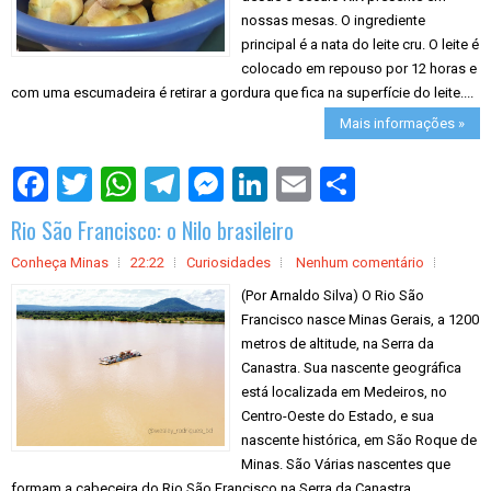
nossas mesas. O ingrediente
principal é a nata do leite cru. O leite é
colocado em repouso por 12 horas e
com uma escumadeira é retirar a gordura que fica na superfície do leite....
Mais informações »
S
h
a
Rio São Francisco: o Nilo brasileiro
r
e
Conheça Minas
22:22
Curiosidades
Nenhum comentário
(Por Arnaldo Silva) O Rio São
Francisco nasce Minas Gerais, a 1200
metros de altitude, na Serra da
Canastra. Sua nascente geográfica
está localizada em Medeiros, no
Centro-Oeste do Estado, e sua
nascente histórica, em São Roque de
Minas. São Várias nascentes que
formam a cabeceira do Rio São Francisco na Serra da Canastra. ...