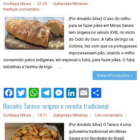
Conheça Minas
22:29
Quitandas Mineiras
Nenhum comentário
(Por Arnaldo Silva) O uso do milho
para se fazer pães em Minas Gerais
tem origens no século XVIII, no início
do Ciclo do Ouro. A falta de trigo na
Colônia, fez com que os portugueses
improvisassem pão, usando o milho
consumido pelos indígenas, em especial o fubá, para fazer pães. O fubá
substituiu a farinha de trigo. ...
Mais informações »
S
h
a
Biscoito Tareco: origem e receita tradicional
r
e
Conheça Minas
14:11
Quitandas Mineiras
Um comentário
(Por Arnaldo Silva) O Tareco é uma
guloseima tradicional em Minas
Gerais e no Nordeste do Brasil,