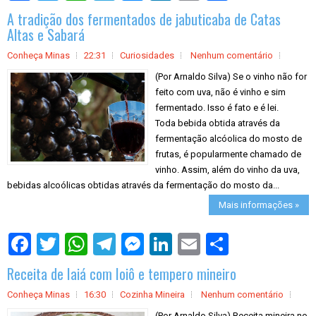
a
A tradição dos fermentados de jabuticaba de Catas
r
e
Altas e Sabará
Conheça Minas
22:31
Curiosidades
Nenhum comentário
(Por Arnaldo Silva) Se o vinho não for
feito com uva, não é vinho e sim
fermentado. Isso é fato e é lei.
Toda bebida obtida através da
fermentação alcóolica do mosto de
frutas, é popularmente chamado de
vinho. Assim, além do vinho da uva,
bebidas alcoólicas obtidas através da fermentação do mosto da...
Mais informações »
S
h
a
Receita de Iaiá com Ioiô e tempero mineiro
r
e
Conheça Minas
16:30
Cozinha Mineira
Nenhum comentário
(Por Arnaldo Silva) Receita mineira no