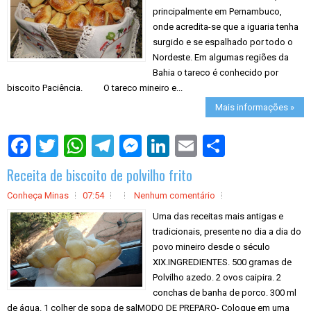
principalmente em Pernambuco,
onde acredita-se que a iguaria tenha
surgido e se espalhado por todo o
Nordeste. Em algumas regiões da
Bahia o tareco é conhecido por
biscoito Paciência. O tareco mineiro e...
Mais informações »
S
h
a
Receita de biscoito de polvilho frito
r
e
Conheça Minas
07:54
Nenhum comentário
Uma das receitas mais antigas e
tradicionais, presente no dia a dia do
povo mineiro desde o século
XIX.INGREDIENTES. 500 gramas de
Polvilho azedo. 2 ovos caipira. 2
conchas de banha de porco. 300 ml
de água. 1 colher de sopa de salMODO DE PREPARO- Coloque em uma