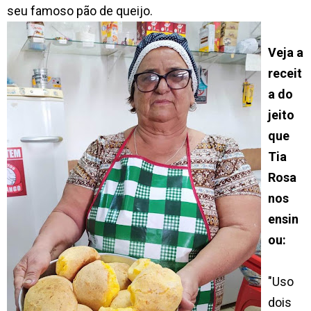
seu famoso pão de queijo.
Veja a
receit
a do
jeito
que
Tia
Rosa
nos
ensin
ou:
"Uso
dois