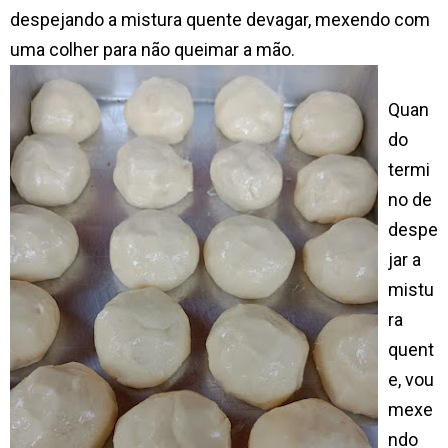
despejando a mistura quente devagar, mexendo com
uma colher para não queimar a mão.
Quan
do
termi
no de
despe
jar a
mistu
ra
quent
e, vou
mexe
ndo