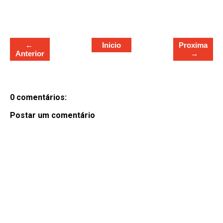
e
←
Inicio
Proxima
Anterior
→
0 comentários:
Postar um comentário