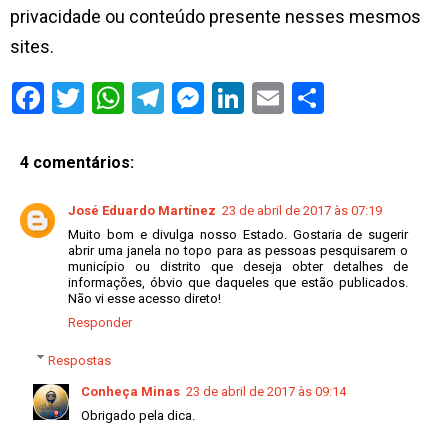
privacidade ou conteúdo presente nesses mesmos
sites.
S
h
a
r
e
4 comentários:
José Eduardo Martínez
23 de abril de 2017 às 07:19
Muito bom e divulga nosso Estado. Gostaria de sugerir
abrir uma janela no topo para as pessoas pesquisarem o
município ou distrito que deseja obter detalhes de
informações, óbvio que daqueles que estão publicados.
Não vi esse acesso direto!
Responder
Respostas
Conheça Minas
23 de abril de 2017 às 09:14
Obrigado pela dica.