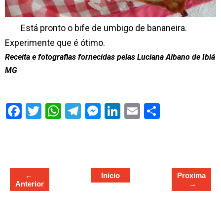
Está pronto o bife de umbigo de bananeira.
Experimente que é ótimo.
Receita e fotografias fornecidas pelas Luciana Albano de Ibiá
MG
S
h
a
r
e
←
Inicio
Proxima
Anterior
→