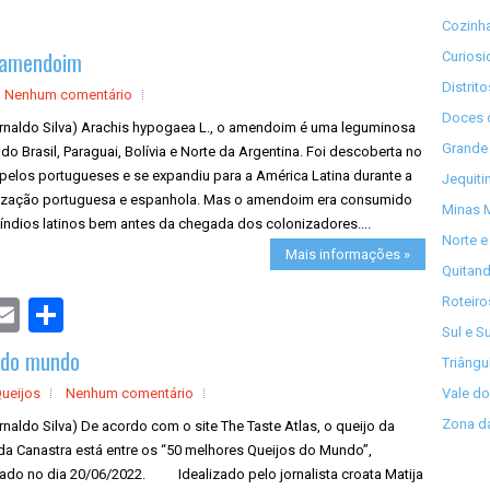
Cozinha
e amendoim
Curios
Distrit
Nenhum comentário
Doces 
Arnaldo Silva) Arachis hypogaea L., o amendoim é uma leguminosa
Grande 
 do Brasil, Paraguai, Bolívia e Norte da Argentina. Foi descoberta no
 pelos portugueses e se expandiu para a América Latina durante a
Jequiti
ização portuguesa e espanhola. Mas o amendoim era consumido
Minas M
índios latinos bem antes da chegada dos colonizadores....
Norte e
Mais informações »
Quitand
Roteiro
S
h
Sul e S
a
r do mundo
r
Triângu
e
Queijos
Nenhum comentário
Vale do
Zona da
rnaldo Silva) De acordo com o site The Taste Atlas, o queijo da
da Canastra está entre os “50 melhores Queijos do Mundo”,
gado no dia 20/06/2022. Idealizado pelo jornalista croata Matija