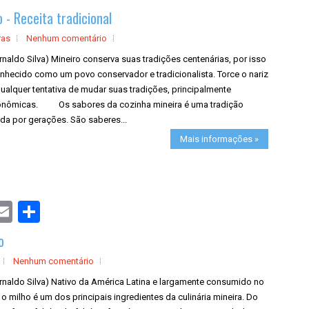
a
o - Receita tradicional
r
e
ras
Nenhum comentário
rnaldo Silva) Mineiro conserva suas tradições centenárias, por isso
nhecido como um povo conservador e tradicionalista. Torce o nariz
ualquer tentativa de mudar suas tradições, principalmente
onômicas. Os sabores da cozinha mineira é uma tradição
da por gerações. São saberes...
Mais informações »
S
h
a
o
r
e
Nenhum comentário
rnaldo Silva) Nativo da América Latina e largamente consumido no
, o milho é um dos principais ingredientes da culinária mineira. Do