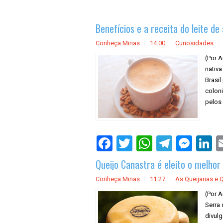
Benefícios e a receita do leite d
Conheça Minas
14:00
Curiosidades
(Por 
nativa
Brasil
colon
pelos 
Queijo Canastra é eleito o melho
Conheça Minas
11:27
As Queijarias e 
(Por A
Serra 
divul