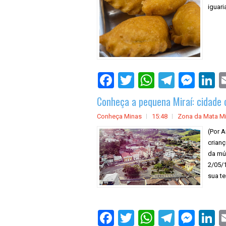
iguari
Conheça a pequena Miraí: cidade 
Conheça Minas
15:48
Zona da Mata Mi
(Por A
crianç
da mú
2/05/1
sua te