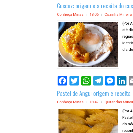
Cuscuz: origem e a receita do cu
Conheça Minas
18:06
Cozinha Mineira
(Por A
até d
região
ident
dia de
Pastel de Angu: origem e receita
Conheça Minas
18:42
Quitandas Minei
(Por A
Paste
do séc
recon