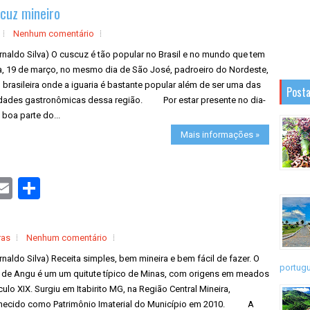
a
scuz mineiro
r
e
Nenhum comentário
rnaldo Silva) O cuscuz é tão popular no Brasil e no mundo que tem
ia, 19 de março, no mesmo dia de São José, padroeiro do Nordeste,
 brasileira onde a iguaria é bastante popular além de ser uma das
Posta
idades gastronômicas dessa região. Por estar presente no dia-
 boa parte do...
Mais informações »
S
h
a
r
e
ras
Nenhum comentário
rnaldo Silva) Receita simples, bem mineira e bem fácil de fazer. O
portugu
l de Angu é um um quitute típico de Minas, com origens em meados
ulo XIX. Surgiu em Itabirito MG, na Região Central Mineira,
hecido como Patrimônio Imaterial do Município em 2010. A