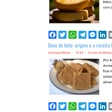
Babic,
com co
Doce de leite: origem e a receita 
Conheça Minas
10:34
Doces de Minas
(Por A
doces 
ficar 
sólid
alimen