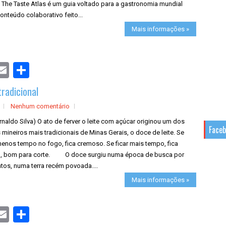
 The Taste Atlas é um guia voltado para a gastronomia mundial
nteúdo colaborativo feito...
Mais informações »
S
h
a
tradicional
r
e
Nenhum comentário
rnaldo Silva) O ato de ferver o leite com açúcar originou um dos
Face
mineiros mais tradicionais de Minas Gerais, o doce de leite. Se
menos tempo no fogo, fica cremoso. Se ficar mais tempo, fica
o, bom para corte. O doce surgiu numa época de busca por
tos, numa terra recém povoada....
Mais informações »
S
h