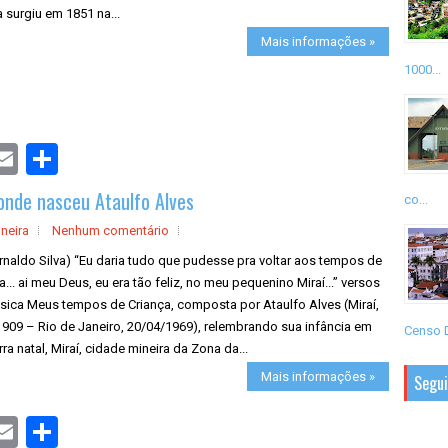
a surgiu em 1851 na...
Mais informações »
1000...
S
h
a
onde nasceu Ataulfo Alves
r
co...
e
neira
Nenhum comentário
rnaldo Silva) “Eu daria tudo que pudesse pra voltar aos tempos de
a... ai meu Deus, eu era tão feliz, no meu pequenino Miraí...” versos
sica Meus tempos de Criança, composta por Ataulfo Alves (Miraí,
909 – Rio de Janeiro, 20/04/1969), relembrando sua infância em
Censo D
rra natal, Miraí, cidade mineira da Zona da...
Mais informações »
Segu
S
h