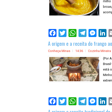
milho 
broas
acomp
A origem e a receita do frango a
Conheça Minas
14:36
Cozinha Mineira
(Por A
Brasil
está o
Minho
extrem
A origem e receita tradicional do