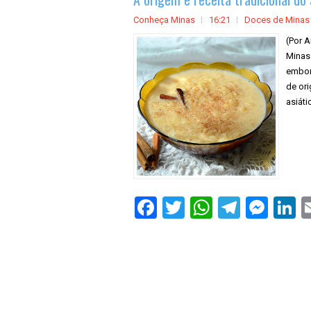
Conheça Minas
16:21
Doces de Minas
(Por 
Minas 
embor
de or
asiáti