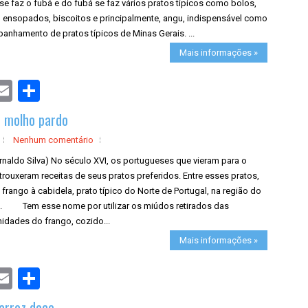
se faz o fubá e do fubá se faz vários pratos típicos como bolos,
, ensopados, biscoitos e principalmente, angu, indispensável como
anhamento de pratos típicos de Minas Gerais. ...
Mais informações »
S
h
a
o molho pardo
r
e
Nenhum comentário
rnaldo Silva) No século XVI, os portugueses que vieram para o
 trouxeram receitas de seus pratos preferidos. Entre esses pratos,
 frango à cabidela, prato típico do Norte de Portugal, na região do
. Tem esse nome por utilizar os miúdos retirados das
idades do frango, cozido...
Mais informações »
S
h
a
 arroz doce
r