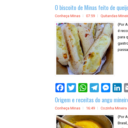
O biscoito de Minas feito de queij
Conheça Minas
07:59
Quitandas Minei
(Por A
é reco
para q
gastr
passa
Origem e receitas do angu mineir
Conheça Minas
16:49
Cozinha Mineira
(Por A
Brasil