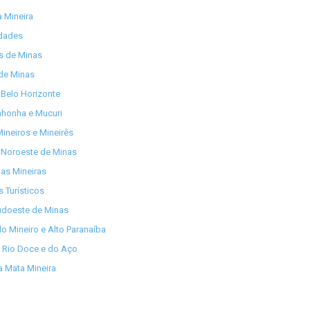
 Mineira
idades
os de Minas
de Minas
Belo Horizonte
nhonha e Mucuri
ineiros e Mineirês
 Noroeste de Minas
as Mineiras
s Turísticos
udoeste de Minas
lo Mineiro e Alto Paranaíba
 Rio Doce e do Aço
 Mata Mineira