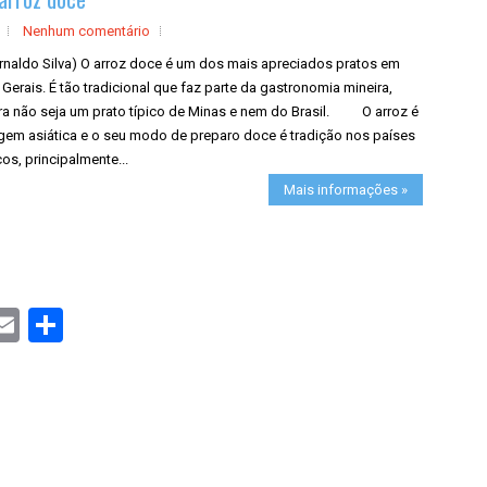
e
Nenhum comentário
Arnaldo Silva) O arroz doce é um dos mais apreciados pratos em
Gerais. É tão tradicional que faz parte da gastronomia mineira,
a não seja um prato típico de Minas e nem do Brasil. O arroz é
igem asiática e o seu modo de preparo doce é tradição nos países
cos, principalmente...
Mais informações »
S
h
a
r
e