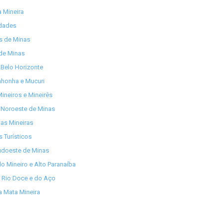
 Mineira
idades
os de Minas
de Minas
Belo Horizonte
nhonha e Mucuri
ineiros e Mineirês
 Noroeste de Minas
as Mineiras
s Turísticos
udoeste de Minas
lo Mineiro e Alto Paranaíba
 Rio Doce e do Aço
 Mata Mineira