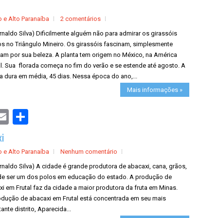
r
e
o e Alto Paranaíba
2 comentários
rnaldo Silva) Dificilmente alguém não para admirar os girassóis
os no Triângulo Mineiro. Os girassóis fascinam, simplesmente
nam por sua beleza. A planta tem origem no México, na América
l. Sua florada começa no fim do verão e se estende até agosto. A
a dura em média, 45 dias. Nessa época do ano,...
Mais informações »
S
h
a
xi
r
e
o e Alto Paranaíba
Nenhum comentário
rnaldo Silva) A cidade é grande produtora de abacaxi, cana, grãos,
de ser um dos polos em educação do estado. A produção de
xi em Frutal faz da cidade a maior produtora da fruta em Minas.
dução de abacaxi em Frutal está concentrada em seu mais
ante distrito, Aparecida...