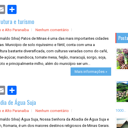
S
h
a
rutura e turismo
r
e
o e Alto Paranaíba
Nenhum comentário
Posta
Arnaldo Silva) Patos de Minas é uma das mais importantes cidades
as. Município de solo riquíssimo e fértil, conta com uma a
ltura bastante diversificada, com culturas variadas como do café,
e-açúcar, mandioca, tomate mesa, feijão, maracujá, sorgo, soja,
pto e principalmente milho, além do município ser um...
Mais informações »
S
h
a
dia de Água Suja
r
e
1000...
o e Alto Paranaíba
Nenhum comentário
Arnaldo Silva) Água Suja, Nossa Senhora da Abadia de Água Suja e
m, Romaria, é um dos maiores destinos religiosos de Minas Gerais.