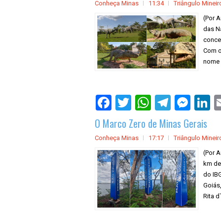
Conheça Minas
11:34
Triângulo Mineir
(Por A
das N
conce
Com o
nome d
O Marco Zero de Minas Gerais
Conheça Minas
17:17
Triângulo Mineir
(Por A
km de
do IBG
Goiás,
Rita 