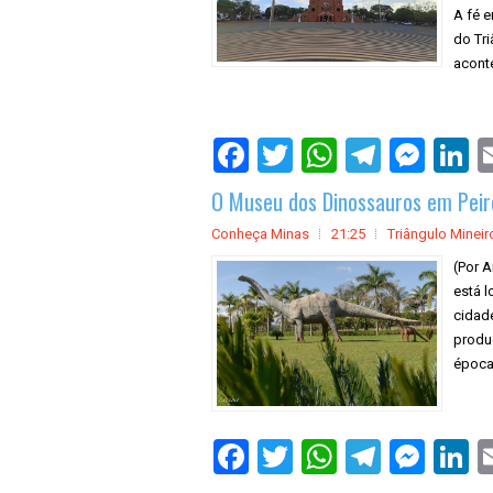
A fé 
do Tr
aconte
O Museu dos Dinossauros em Peir
Conheça Minas
21:25
Triângulo Mineir
(Por A
está 
cidad
produç
época,