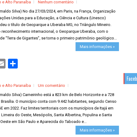
o e Alto Paranaíba
Nenhum comentário
rnaldo Silva) No dia 27/03/2024, em Paris, na França, Organização
ações Unidas para a Educação, a Ciência e Cultura (Unesco)
deu o título de Geoparque a Uberaba MG, no Triângulo Mineiro.
 reconhecimento internacional, o Geoparque Uberaba, com o
e “Terra de Gigantes”, se torna o primeiro patrimônio geológico...
Mais informações »
S
h
a
r
Face
e
o e Alto Paranaíba
Um comentário
rnaldo Silva) Carneirinho está a 823 km de Belo Horizonte e a 728
 Brasília. O município conta com 9.442 habitantes, segundo Censo
E em 2022. Faz limites territoriais com os municípios de Itajá em
 Limeira do Oeste, Mesópolis, Santa Albertina, Populina e Santa
d`Oeste em São Paulo e Aparecida do Taboado e...
Mais informações »