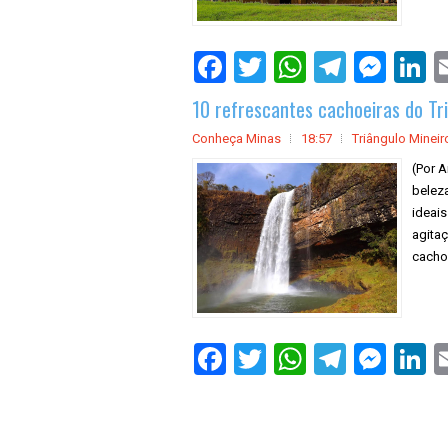
10 refrescantes cachoeiras do Tr
Conheça Minas
18:57
Triângulo Mineir
(Por A
beleza
ideai
agitaç
cachoe