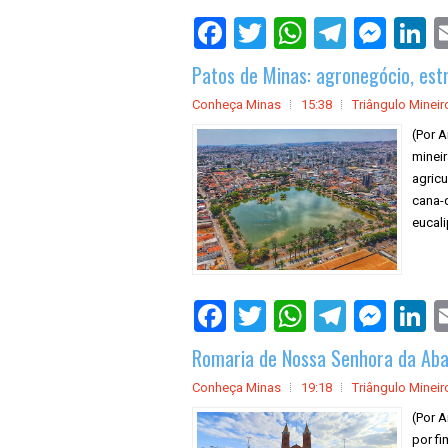
Patos de Minas: agronegócio, est
Conheça Minas
15:38
Triângulo Mineir
(Por 
mineir
agricu
cana-d
eucali
Romaria de Nossa Senhora da Aba
Conheça Minas
19:18
Triângulo Mineir
(Por 
por fi