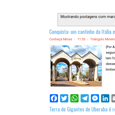
Mostrando postagens com mar
Conquista: um cantinho da Itália
Conheça Minas
11:55
Triângulo Mineir
(Por A
segun
tem fo
desses
limite
Terra de Gigantes de Uberaba é 