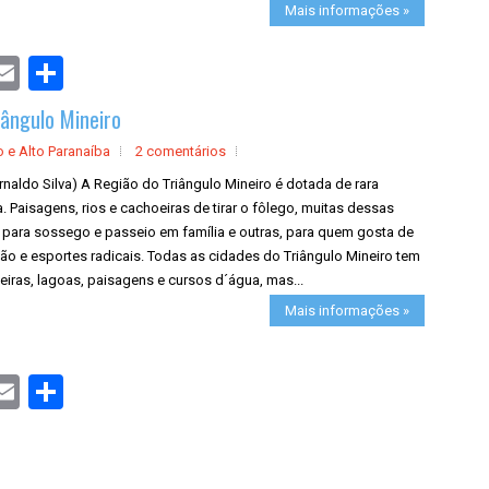
Mais informações »
S
h
a
iângulo Mineiro
r
e
o e Alto Paranaíba
2 comentários
rnaldo Silva) A Região do Triângulo Mineiro é dotada de rara
. Paisagens, rios e cachoeiras de tirar o fôlego, muitas dessas
s para sossego e passeio em família e outras, para quem gosta de
ão e esportes radicais. Todas as cidades do Triângulo Mineiro tem
iras, lagoas, paisagens e cursos d´água, mas...
Mais informações »
S
h
a
r
e