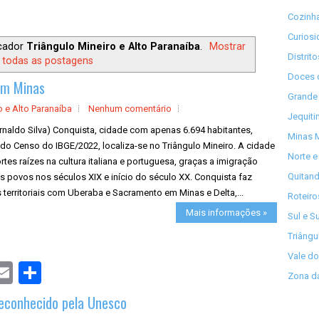
Cozinha
Curios
cador
Triângulo Mineiro e Alto Paranaíba
.
Mostrar
Distrit
todas as postagens
Doces 
 em Minas
Grande 
o e Alto Paranaíba
Nenhum comentário
Jequiti
rnaldo Silva) Conquista, cidade com apenas 6.694 habitantes,
Minas M
do Censo do IBGE/2022, localiza-se no Triângulo Mineiro. A cidade
Norte e
rtes raízes na cultura italiana e portuguesa, graças a imigração
Quitand
 povos nos séculos XIX e início do século XX. Conquista faz
s territoriais com Uberaba e Sacramento em Minas e Delta,...
Roteiro
Mais informações »
Sul e S
Triângu
Vale do
S
Zona da
h
a
reconhecido pela Unesco
r
e