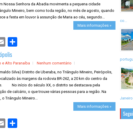
em Nossa Senhora da Abadia movimenta a pequena cidade
iângulo Mineiro, bem como toda região, no mês de agosto, quando
ce a festa em louvor à assunção de Maria ao céu, segundo...
co...
Mais informações »
S
h
a
ópolis
r
e
portugu
o e Alto Paranaíba
Nenhum comentário
rnaldo Silva) Distrito de Uberaba, no Triângulo Mineiro, Peirópolis,
localizado às margens da rodovia BR-262, a 20 km do centro da
e. No início do século XX, o distrito se destacava pela
ão de calcário, o que trouxe várias pessoas para a região. Na
 o Triângulo Mineiro...
Janeiro.
Mais informações »
Segu
S
h
a