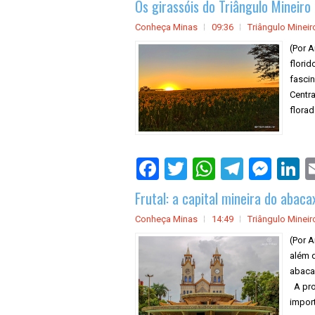
Os girassóis do Triângulo Mineiro
Conheça Minas
09:36
Triângulo Mineir
(Por A
florid
fasci
Centra
florad
Frutal: a capital mineira do abaca
Conheça Minas
14:49
Triângulo Mineir
(Por A
além 
abaca
A pro
import