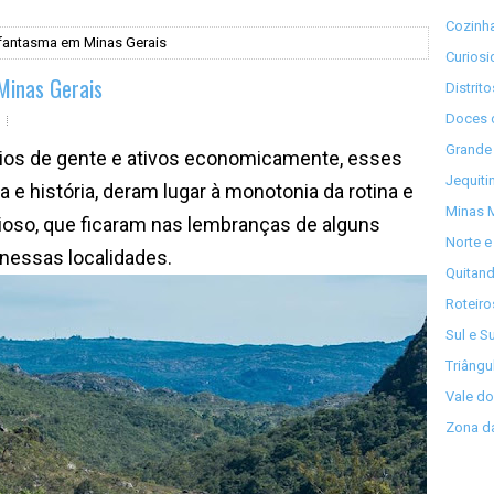
Cozinha
fantasma em Minas Gerais
Curios
Minas Gerais
Distrit
Doces 
Grande 
ios de gente e ativos economicamente, esses
Jequiti
a e história, deram lugar à monotonia da rotina e
Minas M
oso, que ficaram nas lembranças de alguns
Norte e
m nessas localidades.
Quitand
Roteiro
Sul e S
Triângu
Vale do
Zona da