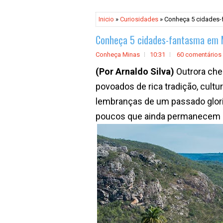
Inicio
»
Curiosidades
» Conheça 5 cidades-
Conheça 5 cidades-fantasma em 
Conheça Minas
10:31
60 comentários
(Por Arnaldo Silva)
Outrora che
povoados de rica tradição, cultur
lembranças de um passado glori
poucos que ainda permanece