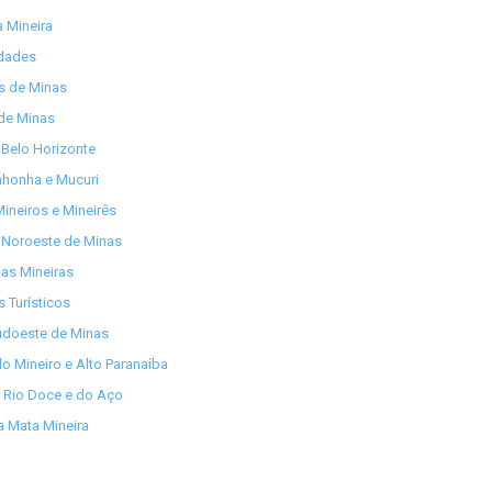
 Mineira
idades
os de Minas
de Minas
Belo Horizonte
nhonha e Mucuri
ineiros e Mineirês
 Noroeste de Minas
as Mineiras
s Turísticos
udoeste de Minas
lo Mineiro e Alto Paranaíba
 Rio Doce e do Aço
 Mata Mineira