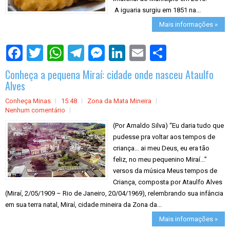
A iguaria surgiu em 1851 na...
Mais informações »
S
h
a
Conheça a pequena Miraí: cidade onde nasceu Ataulfo
r
e
Alves
Conheça Minas
15:48
Zona da Mata Mineira
Nenhum comentário
(Por Arnaldo Silva) “Eu daria tudo que
pudesse pra voltar aos tempos de
criança... ai meu Deus, eu era tão
feliz, no meu pequenino Miraí...”
versos da música Meus tempos de
Criança, composta por Ataulfo Alves
(Miraí, 2/05/1909 – Rio de Janeiro, 20/04/1969), relembrando sua infância
em sua terra natal, Miraí, cidade mineira da Zona da...
Mais informações »