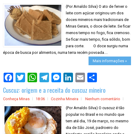
(Por Arnaldo Silva) O ato de ferver o
leite com açúcar originou um dos
doces mineiros mais tradicionais de
Minas Gerais, o doce de leite. Se ficar
menos tempo no fogo, fica cremoso.
Se ficar mais tempo, fica sólido, bom
para corte. O doce surgiu numa
época de busca por alimentos, numa terra recém povoada....
Mais informações »
S
h
a
Cuscuz: origem e a receita do cuscuz mineiro
r
e
Conheça Minas
18:06
Cozinha Mineira
Nenhum comentário
(Por Arnaldo Silva) O cuscuz é tão
popular no Brasil e no mundo que
tem até dia, 19 de março, no mesmo
dia de São José, padroeiro do