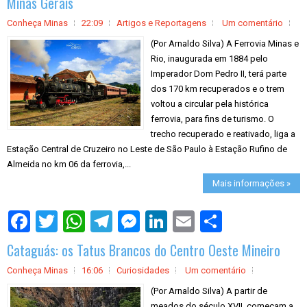
Minas Gerais
Conheça Minas
22:09
Artigos e Reportagens
Um comentário
(Por Arnaldo Silva) A Ferrovia Minas e
Rio, inaugurada em 1884 pelo
Imperador Dom Pedro II, terá parte
dos 170 km recuperados e o trem
voltou a circular pela histórica
ferrovia, para fins de turismo. O
trecho recuperado e reativado, liga a
Estação Central de Cruzeiro no Leste de São Paulo à Estação Rufino de
Almeida no km 06 da ferrovia,...
Mais informações »
S
h
a
Cataguás: os Tatus Brancos do Centro Oeste Mineiro
r
e
Conheça Minas
16:06
Curiosidades
Um comentário
(Por Arnaldo Silva) A partir de
meados do século XVII, começam a