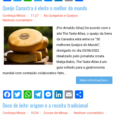
a
Queijo Canastra é eleito o melhor do mundo
r
e
Conheça Minas
11:27
As Queijarias e Queijos
Nenhum comentário
(Por Arnaldo Silva) De acordo com o
site The Taste Atlas, o queijo da Serra
da Canastra está entre os “50
melhores Queijos do Mundo”,
divulgado no dia 20/06/2022.
Idealizado pelo jornalista croata
Matija Babic, The Taste Atlas é um
guia voltado para a gastronomia
mundial com conteúdo colaborativo feito...
Mais informações »
S
h
a
Doce de leite: origem e a receita tradicional
r
e
Conheça Minas
10:34
Doces de Minas
Nenhum comentário