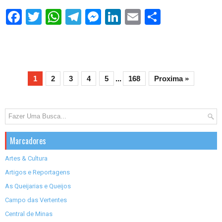
S
h
a
r
e
1
2
3
4
5
...
168
Proxima »
Marcadores
Artes & Cultura
Artigos e Reportagens
As Queijarias e Queijos
Campo das Vertentes
Central de Minas