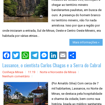
chegar ao território mineiro
bandeirantes paulistas, em busca de
ouro. A presença do homem branco
no território mineiro, não foi nada
amistosa. Isso por que a região por
onde iniciaram a entrada, Sul de Minas, Oeste e Centro Oeste Mineiro, era
habitada por várias etnias...
Mais informações »
S
h
a
Lassance, o cientista Carlos Chagas e a Serra do Cabral
r
e
Conheça Minas
11:19
Norte e Noroeste de Minas
Nenhum comentário
(Por Arnaldo Silva) Com cerca de 7
mil habitantes, Lassance, no Norte de
Minas, se destaca pela hospitalidade
e charme da cidade, bem como sua
história, ligada ao médico sanitarista,