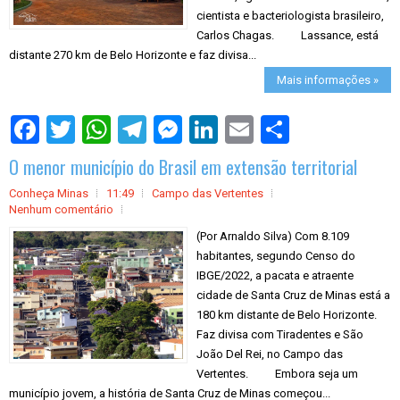
cientista e bacteriologista brasileiro,
Carlos Chagas. Lassance, está
distante 270 km de Belo Horizonte e faz divisa...
Mais informações »
S
h
a
O menor município do Brasil em extensão territorial
r
e
Conheça Minas
11:49
Campo das Vertentes
Nenhum comentário
(Por Arnaldo Silva) Com 8.109
habitantes, segundo Censo do
IBGE/2022, a pacata e atraente
cidade de Santa Cruz de Minas está a
180 km distante de Belo Horizonte.
Faz divisa com Tiradentes e São
João Del Rei, no Campo das
Vertentes. Embora seja um
município jovem, a história de Santa Cruz de Minas começou...