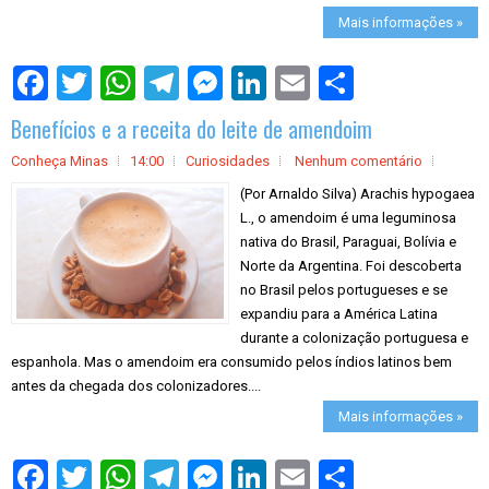
Mais informações »
S
h
a
Benefícios e a receita do leite de amendoim
r
e
Conheça Minas
14:00
Curiosidades
Nenhum comentário
(Por Arnaldo Silva) Arachis hypogaea
L., o amendoim é uma leguminosa
nativa do Brasil, Paraguai, Bolívia e
Norte da Argentina. Foi descoberta
no Brasil pelos portugueses e se
expandiu para a América Latina
durante a colonização portuguesa e
espanhola. Mas o amendoim era consumido pelos índios latinos bem
antes da chegada dos colonizadores....
Mais informações »
S
h