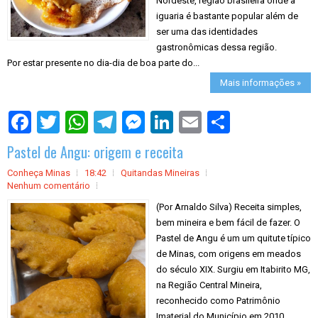
Nordeste, região brasileira onde a
iguaria é bastante popular além de
ser uma das identidades
gastronômicas dessa região.
Por estar presente no dia-dia de boa parte do...
Mais informações »
S
h
a
Pastel de Angu: origem e receita
r
e
Conheça Minas
18:42
Quitandas Mineiras
Nenhum comentário
(Por Arnaldo Silva) Receita simples,
bem mineira e bem fácil de fazer. O
Pastel de Angu é um um quitute típico
de Minas, com origens em meados
do século XIX. Surgiu em Itabirito MG,
na Região Central Mineira,
reconhecido como Patrimônio
Imaterial do Município em 2010.