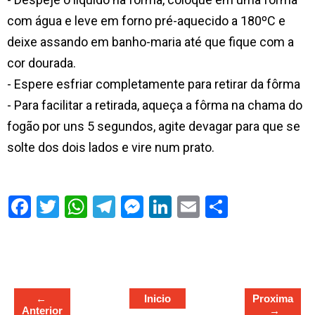
com água e leve em forno pré-aquecido a 180ºC e
deixe assando em banho-maria até que fique com a
cor dourada.
- Espere esfriar completamente para retirar da fôrma
- Para facilitar a retirada, aqueça a fôrma na chama do
fogão por uns 5 segundos, agite devagar para que se
solte dos dois lados e vire num prato.
S
h
a
r
e
←
Inicio
Proxima
Anterior
→