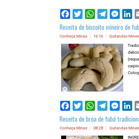
Receita de biscoito mineiro de fu
Conheça Minas
16:16
Quitandas Minei
Tradic
delic
(reque
caipi
Coloqu
Receita de broa de fubá tradicion
Conheça Minas
08:28
Quitandas Minei
INGRE