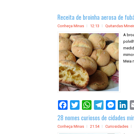
Receita de broinha aerosa de fub
Conheça Minas
12:13
Quitandas Minei
A broa
polvi
medid
mimoso
Meia m
28 nomes curiosos de cidades min
Conheça Minas
21:54
Curiosidades