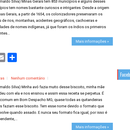
rnaldo Silva) Minas Gerais tem 853 municípios e alguns desses
ípios tem nomes bastante curiosos e intrigantes. Desde a origem
as Gerais, a partir de 1654, os colonizadores preservaram os
 de rios, montanhas, acidentes geográficos, cachoeiras e
dades de nomes indígenas, já que foram os índios os primeiros
ntes...
Mais informações »
S
h
a
r
Face
e
ras
Nenhum comentário
rnaldo Silva) Minha avó fazia muito desse biscoito, minha mãe
eu com ela e nos ensinou e assim essa receita se perpetua. É
 comum em Bom Despacho MG, quase todas as quitandeiras
as faziam esse biscoito. Tem esse nome devido o formato que
olve quando assado. E nunca seu formato fica igual, por isso é
endente,...
Mais informações »