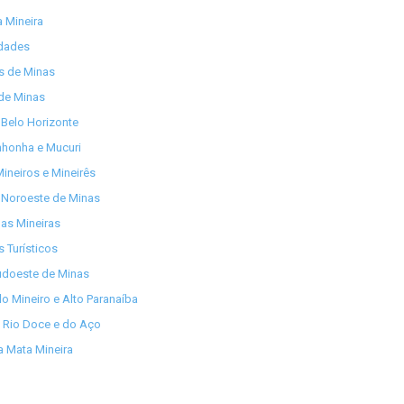
 Mineira
idades
os de Minas
de Minas
Belo Horizonte
nhonha e Mucuri
ineiros e Mineirês
 Noroeste de Minas
as Mineiras
s Turísticos
udoeste de Minas
lo Mineiro e Alto Paranaíba
 Rio Doce e do Aço
 Mata Mineira