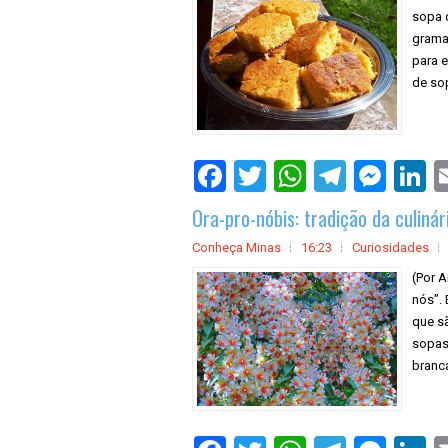
sopa 
grama
para e
de sop
Ora-pro-nóbis: tradição da culinár
Conheça Minas
16:23
Curiosidades
(Por A
nós”.
que s
sopas,
branca