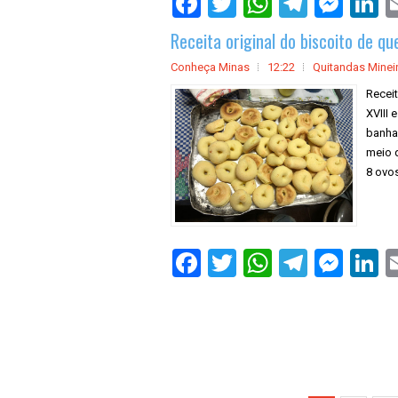
Receita original do biscoito de que
Conheça Minas
12:22
Quitandas Minei
Receit
XVIII 
banha
meio q
8 ovos