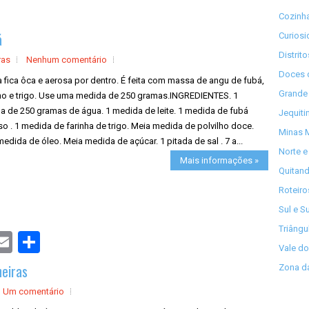
Cozinha
á
Curios
Distrit
ras
Nenhum comentário
Doces 
 fica ôca e aerosa por dentro. É feita com massa de angu de fubá,
Grande 
lho e trigo. Use uma medida de 250 gramas.INGREDIENTES. 1
a de 250 gramas de água. 1 medida de leite. 1 medida de fubá
Jequiti
 . 1 medida de farinha de trigo. Meia medida de polvilho doce.
Minas M
edida de óleo. Meia medida de açúcar. 1 pitada de sal . 7 a...
Norte e
Mais informações »
Quitand
Roteiro
Sul e S
Triângu
S
h
Vale do
a
eiras
Zona da
r
e
Um comentário