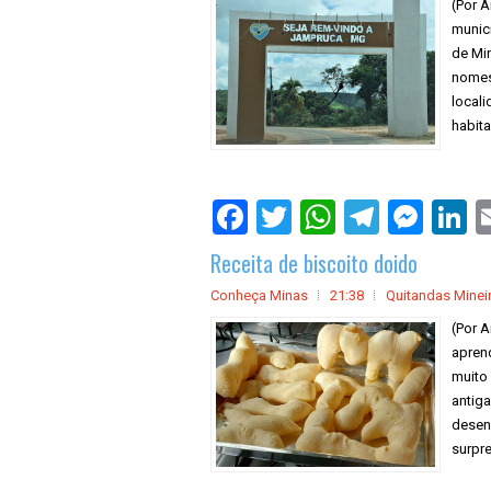
(Por A
munic
de Min
nomes
locali
habita
Receita de biscoito doido
Conheça Minas
21:38
Quitandas Minei
(Por A
aprend
muito
antig
desenv
surpre