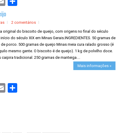
h
a
ijo
r
e
ras
2 comentários
a original do biscoito de queijo, com origens no final do século
e início do século XIX em Minas Gerais.INGREDIENTES. 50 gramas de
 de porco. 500 gramas de queijo Minas meia cura ralado grosso (é
uilo mesmo gente. O biscoito é de queijo). 1 kg de polvilho doce.
 caipira tradicional. 250 gramas de manteiga....
Mais informações »
S
h
a
r
e