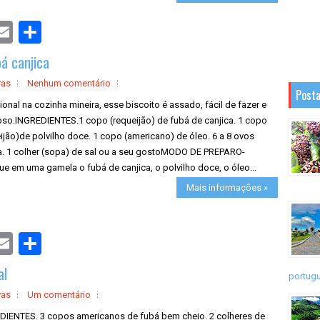
S
h
a
bá canjica
r
e
ras
Nenhum comentário
Posta
ional na cozinha mineira, esse biscoito é assado, fácil de fazer e
ioso.INGREDIENTES.1 copo (requeijão) de fubá de canjica. 1 copo
ijão)de polvilho doce. 1 copo (americano) de óleo. 6 a 8 ovos
ra. 1 colher (sopa) de sal ou a seu gostoMODO DE PREPARO-
e em uma gamela o fubá de canjica, o polvilho doce, o óleo...
Mais informações »
S
h
a
al
r
portugu
e
ras
Um comentário
DIENTES. 3 copos americanos de fubá bem cheio. 2 colheres de