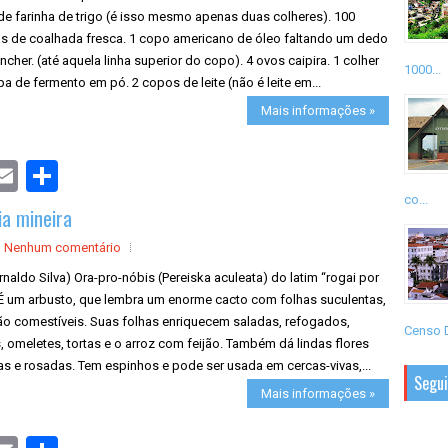
de farinha de trigo (é isso mesmo apenas duas colheres). 100
s de coalhada fresca. 1 copo americano de óleo faltando um dedo
ncher. (até aquela linha superior do copo). 4 ovos caipira. 1 colher
1000...
a de fermento em pó. 2 copos de leite (não é leite em...
Mais informações »
S
h
a
co...
ia mineira
r
e
Nenhum comentário
rnaldo Silva) Ora-pro-nóbis (Pereiska aculeata) do latim “rogai por
 É um arbusto, que lembra um enorme cacto com folhas suculentas,
ão comestíveis. Suas folhas enriquecem saladas, refogados,
Censo D
 omeletes, tortas e o arroz com feijão. Também dá lindas flores
s e rosadas. Tem espinhos e pode ser usada em cercas-vivas,...
Segu
Mais informações »
S