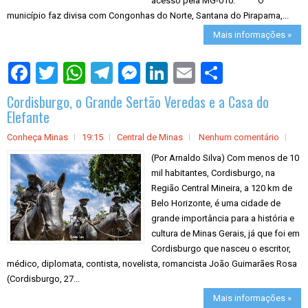
acesso pela MG-010. O
município faz divisa com Congonhas do Norte, Santana do Pirapama,...
Mais informações »
S
h
a
Cordisburgo, o Grande Sertão Veredas e a Casa do
r
e
Elefante
Conheça Minas
19:15
Central de Minas
Nenhum comentário
(Por Arnaldo Silva) Com menos de 10
mil habitantes, Cordisburgo, na
Região Central Mineira, a 120 km de
Belo Horizonte, é uma cidade de
grande importância para a história e
cultura de Minas Gerais, já que foi em
Cordisburgo que nasceu o escritor,
médico, diplomata, contista, novelista, romancista João Guimarães Rosa
(Cordisburgo, 27...
Mais informações »