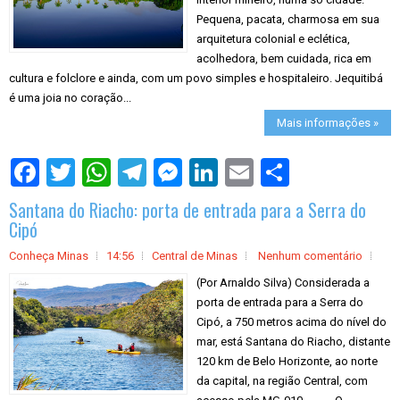
Pequena, pacata, charmosa em sua
arquitetura colonial e eclética,
acolhedora, bem cuidada, rica em
cultura e folclore e ainda, com um povo simples e hospitaleiro. Jequitibá
é uma joia no coração...
Mais informações »
S
h
a
Santana do Riacho: porta de entrada para a Serra do
r
e
Cipó
Conheça Minas
14:56
Central de Minas
Nenhum comentário
(Por Arnaldo Silva) Considerada a
porta de entrada para a Serra do
Cipó, a 750 metros acima do nível do
mar, está Santana do Riacho, distante
120 km de Belo Horizonte, ao norte
da capital, na região Central, com