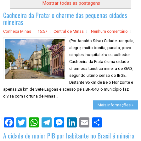
Mostrar todas as postagens
Cachoeira da Prata: o charme das pequenas cidades
mineiras
Conheça Minas
15:57
Central de Minas
Nenhum comentário
(Por Arnaldo Silva) Cidade tranquila,
alegre, muito bonita, pacata, povo
simples, hospitaleiro e acolhedor,
Cachoeira da Prata é uma cidade
charmosa turística mineira de 3693,
segundo último censo do IBGE.
Distante 96 km de Belo Horizonte e
apenas 28 km de Sete Lagoas e acesso pela BR-040, o município faz
divisa com Fortuna de Minas...
Mais informações »
S
h
a
A cidade de maior PIB por habitante no Brasil é mineira
r
e