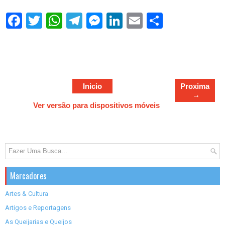
S
h
a
r
e
Inicio
Proxima
→
Ver versão para dispositivos móveis
Marcadores
Artes & Cultura
Artigos e Reportagens
As Queijarias e Queijos