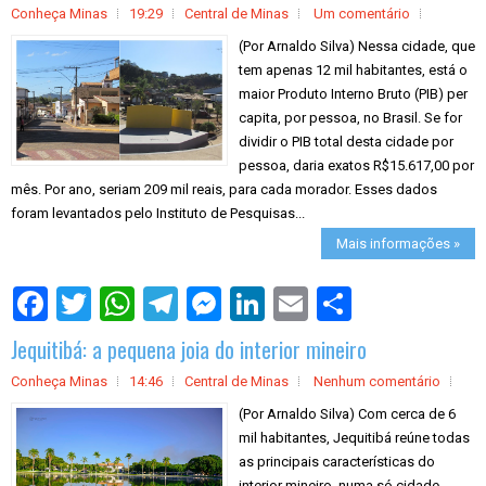
Conheça Minas
19:29
Central de Minas
Um comentário
(Por Arnaldo Silva) Nessa cidade, que
tem apenas 12 mil habitantes, está o
maior Produto Interno Bruto (PIB) per
capita, por pessoa, no Brasil. Se for
dividir o PIB total desta cidade por
pessoa, daria exatos R$15.617,00 por
mês. Por ano, seriam 209 mil reais, para cada morador. Esses dados
foram levantados pelo Instituto de Pesquisas...
Mais informações »
S
h
a
Jequitibá: a pequena joia do interior mineiro
r
e
Conheça Minas
14:46
Central de Minas
Nenhum comentário
(Por Arnaldo Silva) Com cerca de 6
mil habitantes, Jequitibá reúne todas
as principais características do
interior mineiro, numa só cidade.