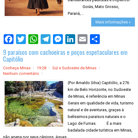
Goiás, Mato Grosso,
Paraná,...
Mais informações »
S
h
a
9 paraísos com cachoeiras e poços espetaculares em
r
e
Capitólio
Conheça Minas
19:28
Sul e Sudoeste de Minas
Nenhum comentário
(Por Arnaldo Silva) Capitólio, a 276
km de Belo Horizonte, no Sudoeste
de Minas, é referência em Minas
Gerais em qualidade de vida, turismo
natural e de aventuras, graças à
belíssimos paraísos naturais e o
Lago de Furnas. É a mais
badalada cidade turística em Minas,
não apena por seus cânions, águas...