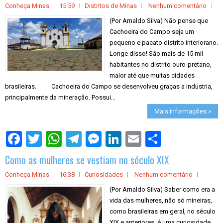
Conheça Minas
15:59
Distritos de Minas
Nenhum comentário
(Por Arnaldo Silva) Não pense que
Cachoeira do Campo seja um
pequeno e pacato distrito interiorano.
Longe disso! São mais de 15 mil
habitantes no distrito ouro-pretano,
maior até que muitas cidades
brasileiras. Cachoeira do Campo se desenvolveu graças a indústria,
principalmente da mineração. Possui...
Mais informações »
S
h
a
Como as mulheres se vestiam no século XIX
r
e
Conheça Minas
16:38
Curiosidades
Nenhum comentário
(Por Arnaldo Silva) Saber como era a
vida das mulheres, não só mineiras,
como brasileiras em geral, no século
XIX e anteriores, é uma curiosidade