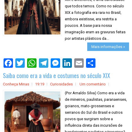
que todos temos. Como no século
XIX a fotografia era rara no Brasil,
embora existisse, era restrita a
poucos. A base para nossa
imaginação eram as gravuras feitas
por artistas plásticos da...
Mais informações »
S
h
a
Saiba como era a vida e costumes no século XIX
r
e
Conheça Minas
19:19
Curiosidades
Um comentário
(Por Arnaldo Silva) Como era a vida
de mineiros, paulistas, paranaenses,
goianos, mato-grossenses e
serranos do Sul do Brasil e outros
povos que surgiram sobre a
influência direta das incursões de
bandeirantes paulistas e tropeiros?