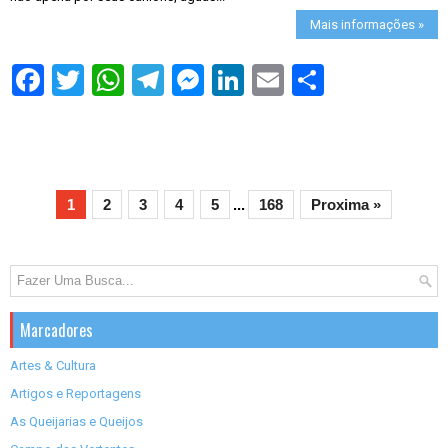
Mais informações »
S
h
a
r
e
1
2
3
4
5
...
168
Proxima »
Marcadores
Artes & Cultura
Artigos e Reportagens
As Queijarias e Queijos