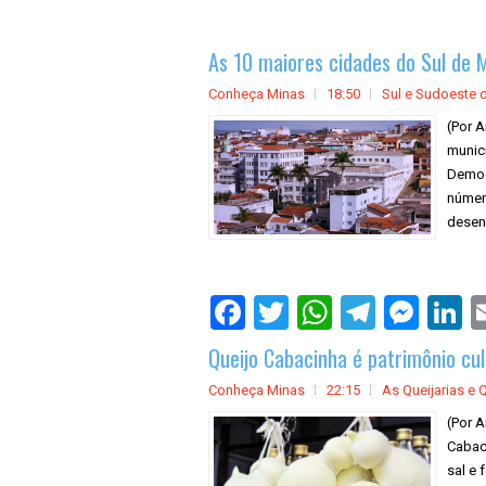
As 10 maiores cidades do Sul de 
Conheça Minas
18:50
Sul e Sudoeste 
(Por A
munic
Demog
númer
desen
Queijo Cabacinha é patrimônio cul
Conheça Minas
22:15
As Queijarias e 
(Por A
Cabaci
sal e 