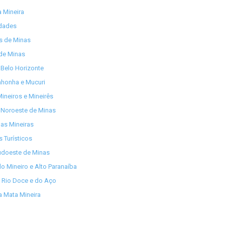
 Mineira
idades
os de Minas
de Minas
Belo Horizonte
nhonha e Mucuri
ineiros e Mineirês
 Noroeste de Minas
as Mineiras
s Turísticos
udoeste de Minas
lo Mineiro e Alto Paranaíba
 Rio Doce e do Aço
 Mata Mineira