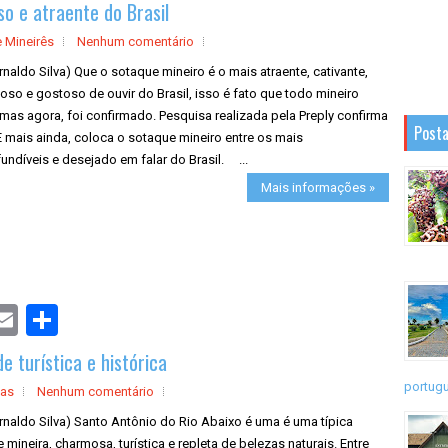
o e atraente do Brasil
r
e
 Mineirês
Nenhum comentário
rnaldo Silva) Que o sotaque mineiro é o mais atraente, cativante,
so e gostoso de ouvir do Brasil, isso é fato que todo mineiro
mas agora, foi confirmado. Pesquisa realizada pela Preply confirma
Posta
E mais ainda, coloca o sotaque mineiro entre os mais
undíveis e desejado em falar do Brasil. ...
Mais informações »
S
h
a
e turística e histórica
r
e
portugu
cas
Nenhum comentário
rnaldo Silva) Santo Antônio do Rio Abaixo é uma é uma típica
 mineira, charmosa, turística e repleta de belezas naturais. Entre