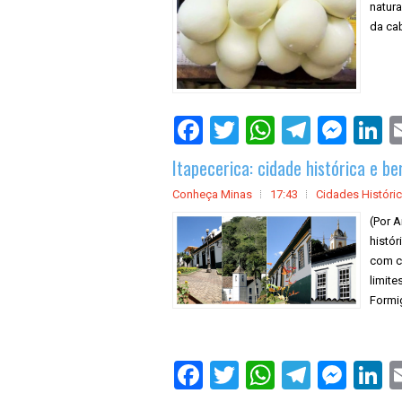
natur
da cab
Itapecerica: cidade histórica e b
Conheça Minas
17:43
Cidades Históri
(Por A
histór
com ce
limite
Formig