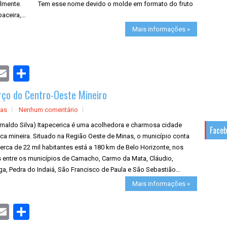
almente. Tem esse nome devido o molde em formato do fruto
aceira,...
Mais informações »
S
h
a
erço do Centro-Oeste Mineiro
r
e
cas
Nenhum comentário
rnaldo Silva) Itapecerica é uma acolhedora e charmosa cidade
Face
ica mineira. Situado na Região Oeste de Minas, o município conta
rca de 22 mil habitantes está a 180 km de Belo Horizonte, nos
s entre os municípios de Camacho, Carmo da Mata, Cláudio,
a, Pedra do Indaiá, São Francisco de Paula e São Sebastião...
Mais informações »
S
h
a