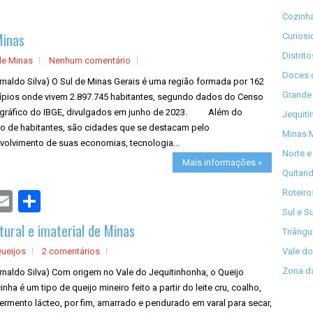
Cozinha
Minas
Curios
Distrit
de Minas
Nenhum comentário
Doces 
rnaldo Silva) O Sul de Minas Gerais é uma região formada por 162
Grande 
ípios onde vivem 2.897.745 habitantes, segundo dados do Censo
ráfico do IBGE, divulgados em junho de 2023. Além do
Jequiti
o de habitantes, são cidades que se destacam pelo
Minas M
volvimento de suas economias, tecnologia...
Norte e
Mais informações »
Quitand
Roteiro
S
h
Sul e S
a
tural e imaterial de Minas
r
Triângu
e
Queijos
2 comentários
Vale do
Zona da
rnaldo Silva) Com origem no Vale do Jequitinhonha, o Queijo
nha é um tipo de queijo mineiro feito a partir do leite cru, coalho,
fermento lácteo, por fim, amarrado e pendurado em varal para secar,