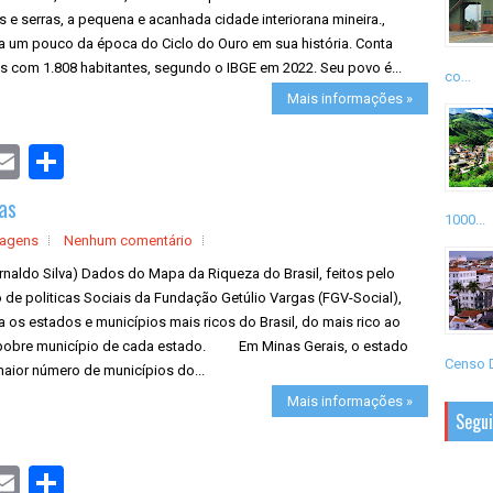
 e serras, a pequena e acanhada cidade interiorana mineira.,
a um pouco da época do Ciclo do Ouro em sua história. Conta
s com 1.808 habitantes, segundo o IBGE em 2022. Seu povo é...
co...
Mais informações »
S
h
a
as
r
1000...
e
tagens
Nenhum comentário
rnaldo Silva) Dados do Mapa da Riqueza do Brasil, feitos pelo
 de politicas Sociais da Fundação Getúlio Vargas (FGV-Social),
 os estados e municípios mais ricos do Brasil, do mais rico ao
pobre município de cada estado. Em Minas Gerais, o estado
Censo D
aior número de municípios do...
Mais informações »
Segu
S
h