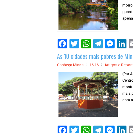
morros
guard
apena
As 10 cidades mais pobres de Min
Conheça Minas
16:16
Artigos e Repor
(Por A
Centro
mostra
mais 
com m