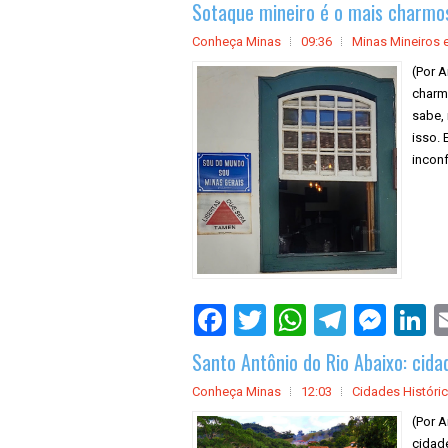
Sotaque mineiro é o mais charmos
Conheça Minas
09:36
Minas Mineiros e
(Por A
charmo
sabe, 
isso. 
inconf
Santo Antônio do Rio Abaixo: cidad
Conheça Minas
12:03
Cidades Históri
(Por A
cidade