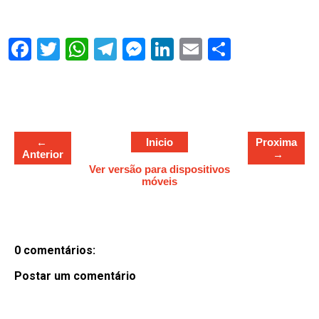
S
h
a
r
e
←
Inicio
Proxima
Anterior
→
Ver versão para dispositivos
móveis
0 comentários:
Postar um comentário