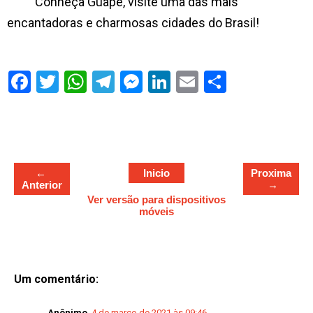
Conheça Guapé, visite uma das mais
encantadoras e charmosas cidades do Brasil!
S
h
a
r
e
←
Inicio
Proxima
Anterior
→
Ver versão para dispositivos
móveis
Um comentário:
Anônimo
4 de março de 2021 às 09:46