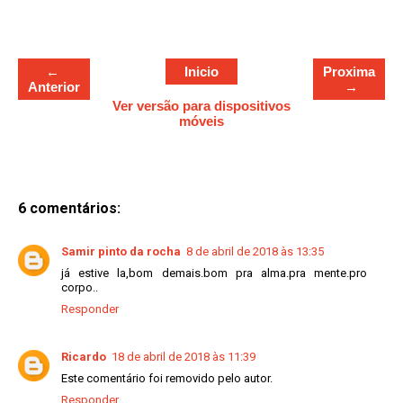
e
←
Inicio
Proxima
Anterior
→
Ver versão para dispositivos
móveis
6 comentários:
Samir pinto da rocha
8 de abril de 2018 às 13:35
já estive la,bom demais.bom pra alma.pra mente.pro
corpo..
Responder
Ricardo
18 de abril de 2018 às 11:39
Este comentário foi removido pelo autor.
Responder