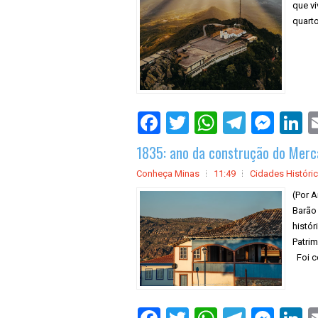
que vi
quarto
1835: ano da construção do Merc
Conheça Minas
11:49
Cidades Históri
(Por A
Barão
histór
Patri
Foi c