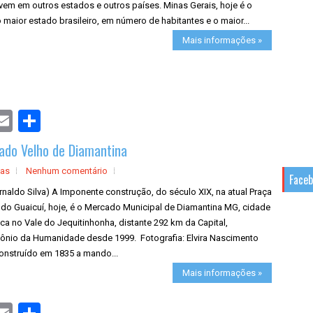
vem em outros estados e outros países. Minas Gerais, hoje é o
 maior estado brasileiro, em número de habitantes e o maior...
Mais informações »
S
h
a
ado Velho de Diamantina
r
e
cas
Nenhum comentário
Face
rnaldo Silva) A Imponente construção, do século XIX, na atual Praça
 do Guaicuí, hoje, é o Mercado Municipal de Diamantina MG, cidade
ica no Vale do Jequitinhonha, distante 292 km da Capital,
mônio da Humanidade desde 1999. Fotografia: Elvira Nascimento
onstruído em 1835 a mando...
Mais informações »
S