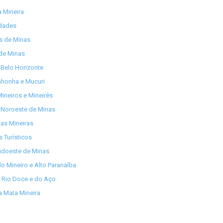
 Mineira
idades
os de Minas
de Minas
Belo Horizonte
nhonha e Mucuri
ineiros e Mineirês
 Noroeste de Minas
as Mineiras
s Turísticos
udoeste de Minas
lo Mineiro e Alto Paranaíba
 Rio Doce e do Aço
 Mata Mineira