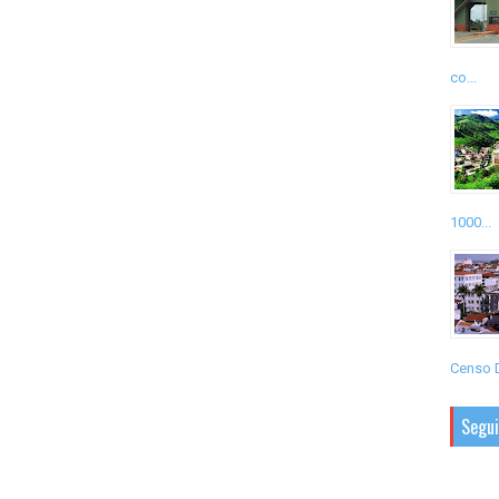
co...
1000...
Censo D
Segu