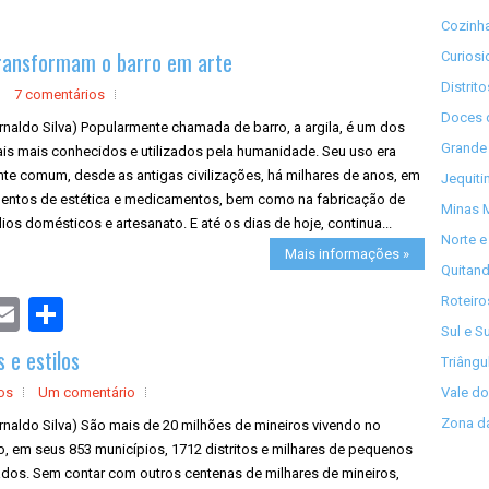
Cozinha
 transformam o barro em arte
Curios
Distrit
7 comentários
Doces 
rnaldo Silva) Popularmente chamada de barro, a argila, é um dos
Grande 
ais mais conhecidos e utilizados pela humanidade. Seu uso era
nte comum, desde as antigas civilizações, há milhares de anos, em
Jequiti
mentos de estética e medicamentos, bem como na fabricação de
Minas M
lios domésticos e artesanato. E até os dias de hoje, continua...
Norte e
Mais informações »
Quitand
Roteiro
S
h
Sul e S
a
 e estilos
r
Triângu
e
cos
Um comentário
Vale do
Zona da
rnaldo Silva) São mais de 20 milhões de mineiros vivendo no
, em seus 853 municípios, 1712 distritos e milhares de pequenos
dos. Sem contar com outros centenas de milhares de mineiros,