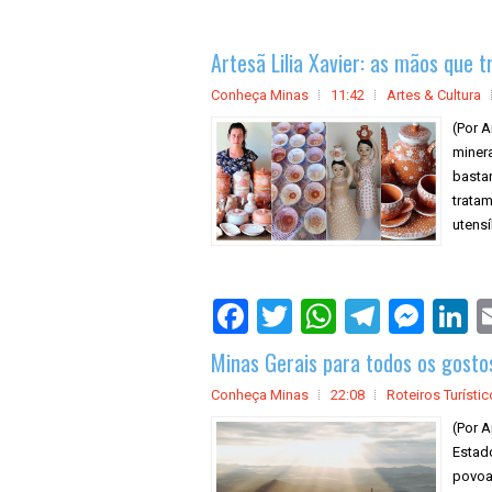
Artesã Lilia Xavier: as mãos que
Conheça Minas
11:42
Artes & Cultura
(Por A
miner
basta
trata
utensí
Minas Gerais para todos os gostos
Conheça Minas
22:08
Roteiros Turísti
(Por A
Estado
povoa