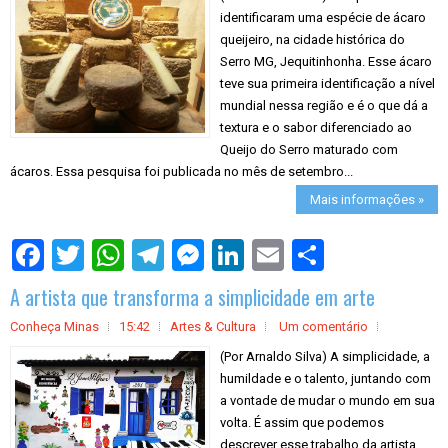
identificaram uma espécie de ácaro
queijeiro, na cidade histórica do
Serro MG, Jequitinhonha. Esse ácaro
teve sua primeira identificação a nível
mundial nessa região e é o que dá a
textura e o sabor diferenciado ao
Queijo do Serro maturado com
ácaros. Essa pesquisa foi publicada no mês de setembro...
Mais informações »
S
h
a
A artista que transforma a simplicidade em arte
r
e
Conheça Minas
15:42
Artes & Cultura
Um comentário
(Por Arnaldo Silva) A simplicidade, a
humildade e o talento, juntando com
a vontade de mudar o mundo em sua
volta. É assim que podemos
descrever esse trabalho da artista