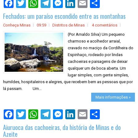
S
h
a
Fechados: um paraíso escondido entre as montanhas
r
e
Conheça Minas
09:59
Distritos de Minas
4 comentários
(Por Arnaldo Silva) Um pequeno
charmoso e acolhedor arraial,
cravado no maciço da Cordilheira do
Espinhaço, rodeado por lindas
cachoeiras e paisagens de deixar
qualquer um de boca aberta. Um
lugar simples, com gente simples,
humildes, hospitaleiros e alegres, que recebem bem as pessoas que por
lá passam. Um...
Mais informações »
S
h
a
Aiuruoca das cachoeiras, da história de Minas e do
r
e
Azeite