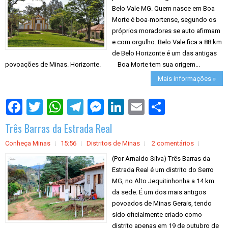
Belo Vale MG. Quem nasce em Boa
Morte é boa-mortense, segundo os
próprios moradores se auto afirmam
e com orgulho. Belo Vale fica a 88 km
de Belo Horizonte é um das antigas
povoações de Minas. Horizonte. Boa Morte tem sua origem...
Mais informações »
S
h
a
Três Barras da Estrada Real
r
e
Conheça Minas
15:56
Distritos de Minas
2 comentários
(Por Arnaldo Silva) Três Barras da
Estrada Real é um distrito do Serro
MG, no Alto Jequitinhonha a 14 km
da sede. É um dos mais antigos
povoados de Minas Gerais, tendo
sido oficialmente criado como
distrito apenas em 19 de outubro de