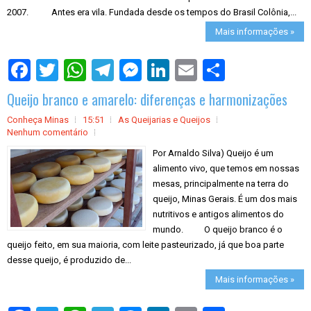
2007. Antes era vila. Fundada desde os tempos do Brasil Colônia,...
Mais informações »
S
h
a
Queijo branco e amarelo: diferenças e harmonizações
r
e
Conheça Minas
15:51
As Queijarias e Queijos
Nenhum comentário
Por Arnaldo Silva) Queijo é um
alimento vivo, que temos em nossas
mesas, principalmente na terra do
queijo, Minas Gerais. É um dos mais
nutritivos e antigos alimentos do
mundo. O queijo branco é o
queijo feito, em sua maioria, com leite pasteurizado, já que boa parte
desse queijo, é produzido de...
Mais informações »