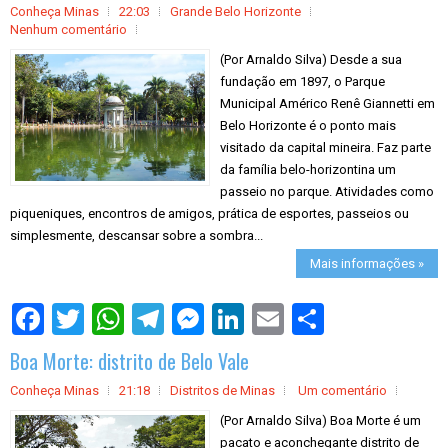
Conheça Minas
22:03
Grande Belo Horizonte
Nenhum comentário
(Por Arnaldo Silva) Desde a sua
fundação em 1897, o Parque
Municipal Américo Renê Giannetti em
Belo Horizonte é o ponto mais
visitado da capital mineira. Faz parte
da família belo-horizontina um
passeio no parque. Atividades como
piqueniques, encontros de amigos, prática de esportes, passeios ou
simplesmente, descansar sobre a sombra...
Mais informações »
S
h
a
Boa Morte: distrito de Belo Vale
r
e
Conheça Minas
21:18
Distritos de Minas
Um comentário
(Por Arnaldo Silva) Boa Morte é um
pacato e aconchegante distrito de