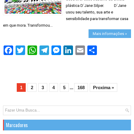
plástica D´Jane Silper. D`Jane
usou seu talento, sua arte e
sensibilidade para transformar casa
em que mora. Transformou...
Mais informações »
S
h
a
r
e
1
2
3
4
5
...
168
Proxima »
Marcadores