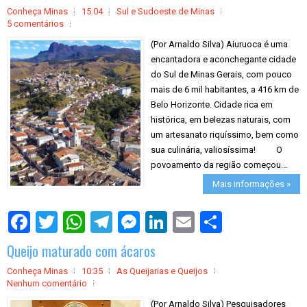
Conheça Minas
15:04
Sul e Sudoeste de Minas
5 comentários
(Por Arnaldo Silva) Aiuruoca é uma
encantadora e aconchegante cidade
do Sul de Minas Gerais, com pouco
mais de 6 mil habitantes, a 416 km de
Belo Horizonte. Cidade rica em
histórica, em belezas naturais, com
um artesanato riquíssimo, bem como
sua culinária, valiosíssima! O
povoamento da região começou...
Mais informações »
S
h
a
Queijo maturado com ácaros
r
e
Conheça Minas
10:35
As Queijarias e Queijos
Nenhum comentário
(Por Arnaldo Silva) Pesquisadores