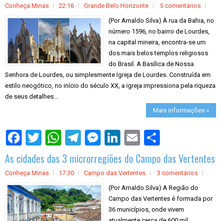
Conheça Minas
22:16
Grande Belo Horizonte
5 comentários
(Por Arnaldo Silva) À rua da Bahia, no
número 1596, no bairro de Lourdes,
na capital mineira, encontra-se um
dos mais belos templos religiosos
do Brasil. A Basílica de Nossa
Senhora de Lourdes, ou simplesmente Igreja de Lourdes. Construída em
estilo neogótico, no início do século XX, a igreja impressiona pela riqueza
de seus detalhes...
Mais informações »
S
h
a
As cidades das 3 microrregiões do Campo das Vertentes
r
e
Conheça Minas
17:30
Campo das Vertentes
3 comentários
(Por Arnaldo Silva) A Região do
Campo das Vertentes é formada por
36 municípios, onde vivem
atualmente cerca de 600 mil