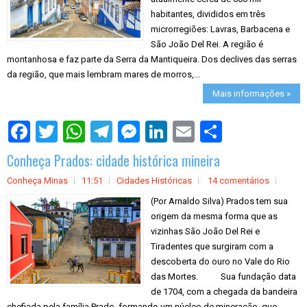
habitantes, divididos em três
microrregiões: Lavras, Barbacena e
São João Del Rei. A região é
montanhosa e faz parte da Serra da Mantiqueira. Dos declives das serras
da região, que mais lembram mares de morros,...
Mais informações »
S
h
a
Conheça Prados: cidade histórica mineira
r
e
Conheça Minas
11:51
Cidades Históricas
14 comentários
(Por Arnaldo Silva) Prados tem sua
origem da mesma forma que as
vizinhas São João Del Rei e
Tiradentes que surgiram com a
descoberta do ouro no Vale do Rio
das Mortes. Sua fundação data
de 1704, com a chegada da bandeira
chefiada pela família Prado, formando um núcleo de mineração, que