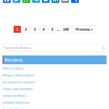
h
a
r
e
1
2
3
4
5
...
168
Proxima »
Marcadores
Artes & Cultura
Artigos e Reportagens
As Queijarias e Queijos
Campo das Vertentes
Central de Minas
Cidades Históricas