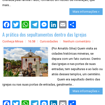
mais...
Mais informações »
S
h
a
A prática dos sepultamentos dentro das Igrejas
r
e
Conheça Minas
16:58
Curiosidades
Nenhum comentário
(Por Arnaldo Silva) Quem visita as
cidades históricas mineiras, se
depara com um fato curioso. Dentro
das Igrejas e nas portas de suas
entradas, tem sepulturas e ao lado ou
atrás desses templos, um cemitério.
Quem era sepultado dentro das
igrejas ou nas suas portas de entradas, geralmente...
Mais informações »
S